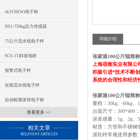
xk3150(W)电子称
NS1-750kg压力传感器
详细介绍
75公斤流水线电子秤
SCS-1T斜坡地磅
张家港100公斤辊筒
上海宿衡实业有限公
报警式电子秤
积极引进*技术不断
系统的合理性和经济
在线流水线电子秤
张家港100公斤辊筒
自动检测滚筒电子称
量程：
30kg
、
60kg
、
1
台面尺寸：
300*400
；
查看更多 >>
误差感量：
1g
、
2g
、
5
材质：方管和不锈钢
相关文章
RELEVANT ARTICLES
滚轮秤常规使用参数