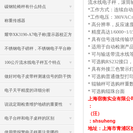
流水线电子秤，滚筒
碳钢轮椅秤有什么特点
*
工作方式：连续自动
*
工作电压：
380VAC
称重传感器
*
高分辨率，反应速
*
精度高达
1/6000~1/1
耀华XK3190-A7电子称|显示器校正方
*
具有信号连续传输
*
适用于自动检测产
法
不锈钢电子磅秤，不锈钢电子平台称
*
可与输送带流水线
*
可选购
RS232
接口，
100公斤流水线电子秤五个特点
*
具有外接三色警示
*
可选购普通微型打
做好对电子皮带秤测速信号的防干扰
*
辊轴秤可选购秤重
工作
电子天平精度的详细分析
*
可选购辊珠台面
上海宿衡实业有限公
说说定期检查维护地磅的重要性
：
（汪）
电子台秤和电子桌秤的区别
：
shsuheng
地址：上海市青浦区
使用带报警电子秤要注意哪些