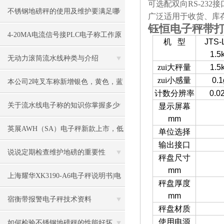
可选配双向
RS-232
接
不锈钢地磅秤的使用及维护要满足哪
广泛适用于收货、库
钰恒电子秤带打印
些要求
4-20MA电流信号接PLC电子称工作原
机
型
JTS-
1.5
理
无动力滚筒流水线种类与介绍
zui大秤量
1.5
zui小感量
0.1
本公司2吨叉车称新增银色，黄色，蓝
计数分辨率
0.0
色，黑色可选
关于流水线电子称的知识你掌握多少
显示屏幕
mm
英展AWH（SA）电子秤新款上市，低
单位选择
输出接口
价冲市场
说说定期检查维护地磅的重要性
秤盘尺寸
mm
上海耀华XK3190-A6电子秤说明书|电
秤盘厚度
mm
子秤|电子叉车称|磅秤
宿衡带报警电子秤技术资料
秤盘材质
使用电源
如何检验不锈钢地磅秤的性能好坏