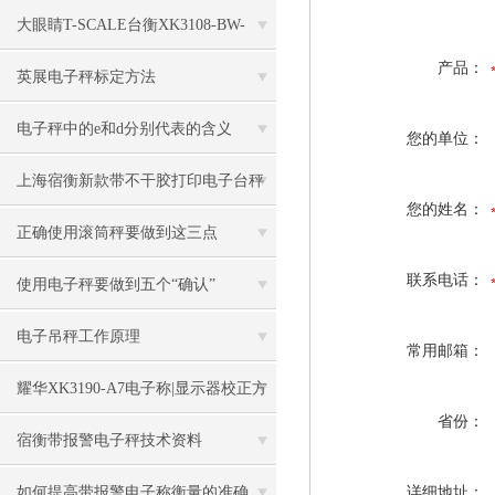
大眼睛T-SCALE台衡XK3108-BW-
产品：
150kg电子秤
英展电子秤标定方法
电子秤中的e和d分别代表的含义
您的单位：
上海宿衡新款带不干胶打印电子台秤
您的姓名：
特色
正确使用滚筒秤要做到这三点
联系电话：
使用电子秤要做到五个“确认”
电子吊秤工作原理
常用邮箱：
耀华XK3190-A7电子称|显示器校正方
省份：
法
宿衡带报警电子秤技术资料
如何提高带报警电子称衡量的准确
详细地址：