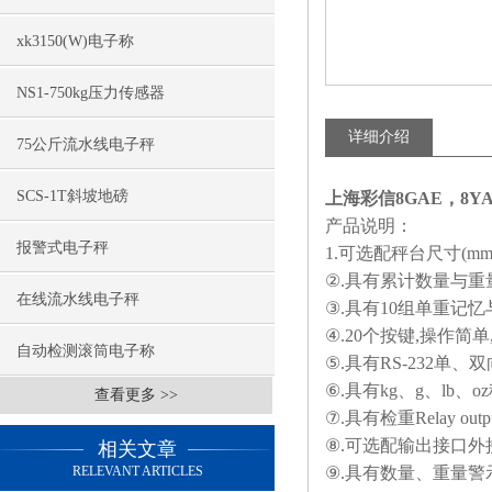
xk3150(W)电子称
NS1-750kg压力传感器
详细介绍
75公斤流水线电子秤
SCS-1T斜坡地磅
上海彩信8GAE，8Y
产品说明：
报警式电子秤
1.
可选配秤台尺寸
(mm
②
.
具有累计数量与重
在线流水线电子秤
③
.
具有
10
组单重记忆
④
.20
个按键
,
操作简单
自动检测滚筒电子称
⑤
.
具有
RS-232
单、双
⑥
.
具有
kg
、
g
、
lb
、
oz
查看更多 >>
⑦
.
具有检重
Relay outp
⑧
.
可选配输出接口外
相关文章
RELEVANT ARTICLES
⑨
.
具有数量、重量警