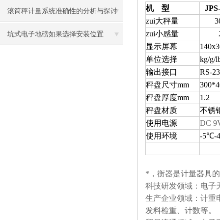
机 型
JPS
滚筒秤计量系统准确性的分析与探讨​
zui大秤量
3
zui小感量
坑式电子地磅如果选择安装位置
显示屏幕
140x3
单位选择
kg/g/l
输出接口
RS-23
秤盘尺寸mm
300*4
秤盘厚度mm
1.2
秤盘材质
不锈
使用电源
DC 9
使用环境
-5℃-
*，衡器是计量器具的
科技研发领域：电子
生产企业领域：计重
发料检重、计数等。