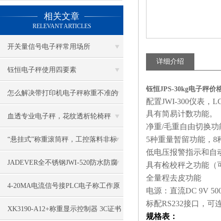
相关文章
RELEVANT ARTICLES
开关量信号电子秤常用场所
详细介绍
钰恒电子秤使用四要素
钰恒JPS-30kg电子秤价格3
怎么解决带打印机电子秤称重不准的
配置
JWI-300
仪表，
L
具有简易计数功能。
问题？
血透专业电子秤，花纹透析轮椅秤
净重
/
毛重自由切换功
5
种重量暂留功能，
8
“悬挂式”称重滚筒秤，工控落料非标
低电压报警指示和自
电子称
JADEVER全不锈钢JWI-520防水防腐
具有检校秤之功能（
全量程去皮功能
电子秤特点
4-20MA电流信号接PLC电子称工作原
电源：直流
DC 9V 50
标配
RS232
接口，可
理
XK3190-A12+称重显示控制器 3C证书
规格表：