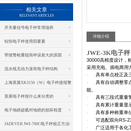
相关文章
RELEVANT ARTICLES
开关量信号电子秤常用场所
详细介绍
钰恒电子秤使用四要素
JWE-3K电子
带报警检重辊筒秤误差大的原因
30000
高精度设计，
采用充电、插电两用
流水线无动力滚筒电子秤结构
具有单点校正及
·
具有自动调整零
上海英展XK3150（W）电子秤接报警
·
能。
灯资料
英展电子秤按什么来分类的
具有三段式重量
·
具有累计重量显
·
电子地磅超载对地磅的损坏程度
具有多种称重单
·
可选配双向
RS-2
·
JADEVER JWI-700C电子秤校正方法
广泛适用于各化
·