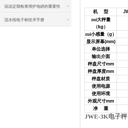
说说定期检查维护地磅的重要性
机
型
J
zui大秤量
流水线电子称技术手册
（
kg
）
zui小感量（
g
）
显示屏幕
(mm)
单位选择
输出介面
秤盘尺寸
mm
秤盘厚度
mm
秤盘材质
使用电源
使用环境
外观尺寸
mm
净
重
JWE-3K电子