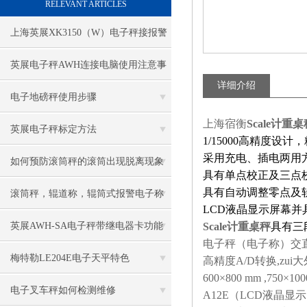
RELEVANT ARTICLES
上海英展XK3150（W）电子秤接报警
灯资料
英展电子秤AWH连接电脑使用注意事
详细介绍
项
电子地磅秤使用步骤
上海宿衡
Scale计重桌
英展电子秤标定方法
1/
15
000高精度设计
采用充电、插电两用
如何预防滚筒秤的滚筒出现脱离现象
具有单点校正及三点
具有自动调整零点及
滚筒秤，辊道称，辊筒式报警电子称
LCD液晶显示屏幕
慨述
英展AWH-SA电子秤带继电器卡功能
Scale计重桌秤
具有三
电子秤（电子称）交直
简述
梅特勒LE204E电子天平特色
高精度A/D转换,zui大
600×800 mm ,750
电子叉车秤如何检测维修
A12E（LCD液晶