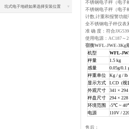
不锈钢电子秤（电子称
坑式电子地磅如果选择安装位置
不锈钢电子秤（电子称
计数,计重和报警功能
全不锈钢电子秤仪表
准 确 度：符合JJG53
使用电源：AC187～24
宿衡
WFL-JWE-3K
机型
WFL-JWE
秤量
1.5 kg
感量
0.05g/0.1 
秤重单位
Kg / g / l
显示方式
LCD (视窗
外观尺寸
341 × 294
秤盘尺寸
294
×
228
环境范围
-5℃ ~ 4
电源
110V /
售后：