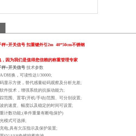
子秤+开关信号 扣重键外引2m 40*50cm不锈钢
电，因为我们是值得您信赖的称重管理专家
电子秤+开关信号
技术参数
A/D
转换，可读性达
1/30000;
码显示方便，替代感量砝码观察及分析允差
;
软件技术，增强系统的抗振动能力
;
踪范围、置零
(
开机
/
手动
)
范围、可分别设置
;
波的速度、幅度以及稳定的时间可设置
;
重计数功能
;(
单件重量有断电保护
)
光模式可选择
;
充电
;
具有欠压指示及保护装置
;
置
6V/4AH
免维护蓄电池