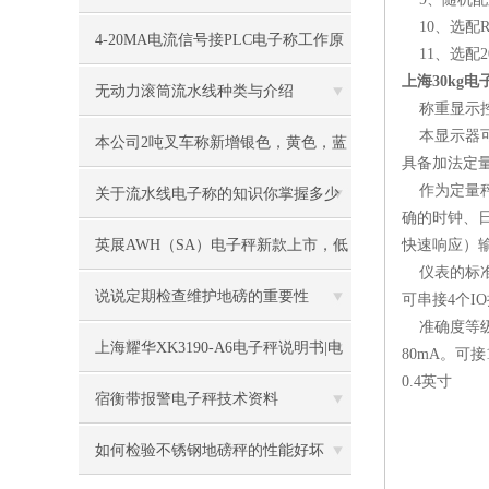
10
、选配
R
些要求
4-20MA电流信号接PLC电子称工作原
11
、选配
上海30kg
理
无动力滚筒流水线种类与介绍
称重显示
本显示器
本公司2吨叉车称新增银色，黄色，蓝
具备加法定
作为定量
色，黑色可选
关于流水线电子称的知识你掌握多少
确的时钟、
英展AWH（SA）电子秤新款上市，低
快速响应）
仪表的标
价冲市场
说说定期检查维护地磅的重要性
可串接
4
个
IO
准确度等
上海耀华XK3190-A6电子秤说明书|电
80mA
。可接
0.4
英寸
子秤|电子叉车称|磅秤
宿衡带报警电子秤技术资料
如何检验不锈钢地磅秤的性能好坏