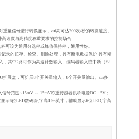
对重量信号进行转换显示，zui高可达
200
次
/
秒的转换速度。
种高速度与高精度称重要求的控制场合
选秤可设为通用分选秤或峰值保持秤，通用性好。
据记录的贮存、检查、删除处理，具有断电数据保护
具有精
入，其中
2
路可作为高速计数输入、编码器输入或中断（即
IO
扩展盒，可扩展
8
个开关量输入，
8
个开关量输出。zui多
入信号范围
:-15mV
～
15mV
称重传感器供桥电源
DC
：
5V
；
主显示
6
位
LED
数码管
,
字高
0.56
英寸，辅助显示
6
位
LED,
字高