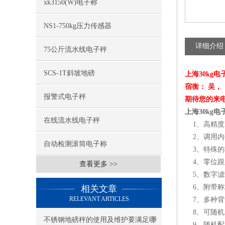
xk3150(W)电子称
NS1-750kg压力传感器
详细介绍
75公斤流水线电子秤
SCS-1T斜坡地磅
上海30kg电
宿衡： 吴，
报警式电子秤
期待您的来
上海30kg
在线流水线电子秤
1
、高精度
2
、调用内
自动检测滚筒电子称
3
、特殊的
4
、零位跟
查看更多 >>
5
、数字滤
6
、附带称
相关文章
RELEVANT ARTICLES
7
、多种背
8
、可随机
不锈钢地磅秤的使用及维护要满足哪
9
、随机配