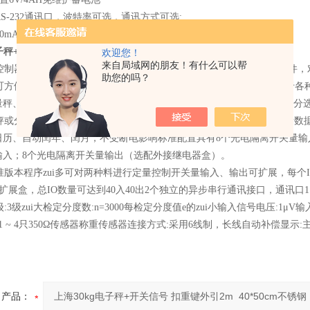
S-232
通讯口，波特率可选，通讯方式可选
;
20mA
电流环大屏幕通讯口
;
电子秤+开关信号
说明：
欢迎您！
来自局域网的朋友！有什么可以帮
控制器采用
Cortex M3
内核的
32
位
ARM
处理器及高精度Σ
-
△
A/D
转换器件，
助您的吗？
可方便地与电阻应变式传感器连接组成配料秤、定量包装秤等，适用于各
量秤、减法定量秤、自控分选秤、外控分选秤等四种可选择工作程序，分
秤或分选秤均可存储
5
个配方
AD
速度可设置，数字滤波强度可设置称量数
日历、自动闰年、闰月，不受断电影响标准配置具有
8
个光电隔离开关量输
输入；
8
个光电隔离开关量输出（选配外接继电器盒）。
准版本程序zui多可对两种料进行定量控制开关量输入、输出可扩展，每个
扩展盒，总
IO
数量可达到
40
入
40
出
2
个独立的异步串行通讯接口，通讯口
1
级
:3
级zui大检定分度数
:n=3000
每检定分度值
e
的zui小输入信号电压
:1
μ
V
输
1 ~ 4
只
350
Ω传感器称重传感器连接方式
:
采用
6
线制，长线自动补偿显示
:
产品：