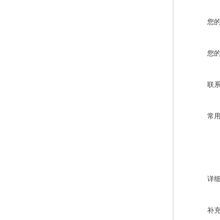
您
您
联
常
详
补