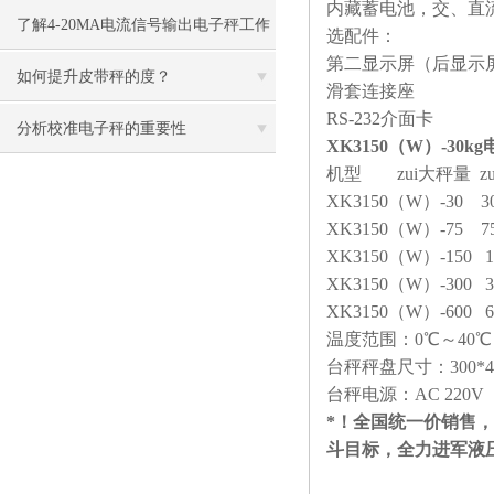
内藏蓄电池，交、直
点
了解4-20MA电流信号输出电子秤工作
选配件：
第二显示屏（后显示
原理
如何提升皮带秤的度？
滑套连接座
RS-232介面卡
分析校准电子秤的重要性
XK3150（W）-30
机型 zui大秤量 z
XK3150（W）-30 3
XK3150（W）-75 7
XK3150（W）-150 1
XK3150（W）-300 3
XK3150（W）-600 6
温度范围：0℃～40℃
台秤秤盘尺寸：300*400m
台秤电源：AC 220V
*！全国统一价销售
斗目标，全力进军液