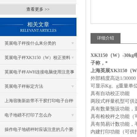
查看更多 >>
相关文章
RELEVANT ARTICLES
详细介绍
英展电子秤按什么来分类的
XK3150（W）-30
英展电子秤XK3150（W）校正资料
子称，*
上海英展XK3150（
英展电子秤AWH连接电脑使用注意事
外部精度高达1/30000
可显示Kg、g重量单
项
英展电子秤标定方法
具有自动校正功能
上海宿衡新款带不干胶打印电子台秤
两段式秤量机型可供
具有数量预设功能，
特色
电子地磅不打印了怎么办
具有检校秤之功能（可
具有简易计数功能，
操作电子地磅秤时应该注意的几个要
内建打印功能（可供