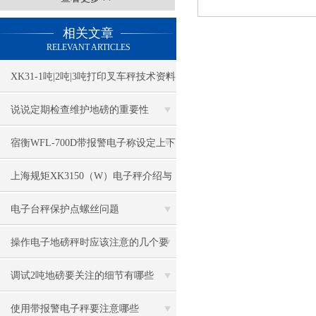
相关文章
RELEVANT ARTICLES
XK31-1吨|2吨|3吨打印叉车秤技术资料
说说定期检查维护地磅的重要性
宿衡WFL-700D带报警电子称设定上下
限
上海规矩XK3150（W）电子秤介绍与
维修
电子台秤保护点螺丝问题
操作电子地磅秤时应该注意的几个要
点
调试2吨地磅要关注的细节有哪些
使用带报警电子秤要注意哪些