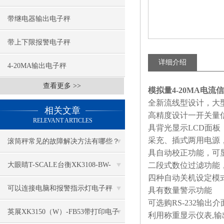
带继电器输出电子秤
带上下限报警电子秤
详细介绍
4-20MA输出电子秤
查看更多 >>
模拟量4-20MA电流
全新流线型设计，大
相关文章
高精度设计一开关量
RELEVANT ARTICLES
具背光显示
LCD
面板
采充、插式两用电源
滚筒秤常见的故障解决方法有哪些？
具自动校正功能，可
大眼睛T-SCALE台衡XK3108-BW-
二段式数位过滤功能
四种自动关机设定模
150kg电子秤
可以连接电脑和报警指示灯电子秤
具有数量警示功能
可选购
RS-232
输出介
英展XK3150（W）-FB53带打印电子
利用称重显示仪表
,
输