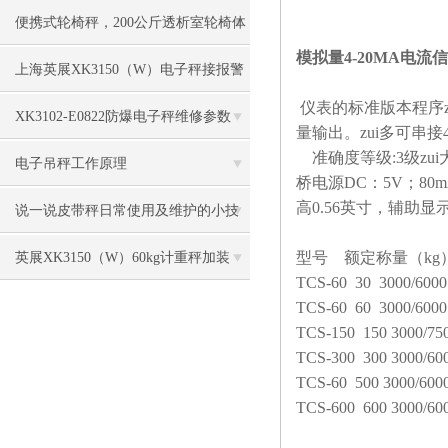
地磅
便携式轮椅秤，200公斤透析室轮椅体
模拟量4-20MA电流
重称
上海英展XK3150（W）电子秤接报警
仪表的标准版本程序
灯资料
XK3102-E0822防爆电子秤维修参数
量输出。zui多可串接
准确度等级
:3
级zu
电子吊秤工作原理
桥电源
DC
：
5V
；
80
高
0.56
英寸，辅助显
说一说皮带秤日常使用及维护的小技
巧
型号 额定称量（
kg
英展XK3150（W）60kg计重秤加装
TCS-60 30 3000/6000
RS232卡连接电脑
TCS-60 60 3000/600
TCS-150
150 3000/75
TCS-300
300 3000/60
TCS-60 500 3000/600
TCS-600
600 3000/60