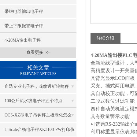
带继电器输出电子秤
带上下限报警电子秤
详细介绍
4-20MA输出电子秤
查看更多 >>
4-20MA输出接PLC
全新流线型设计，大
相关文章
高精度设计一开关量
RELEVANT ARTICLES
具背光显示
LCD
面板
采充、插式两用电源
血透专业电子秤，花纹透析轮椅秤
具自动校正功能，可
100公斤流水线电子秤五个特点
二段式数位过滤功能
四种自动关机设定模
OCS-XZ型电子吊钩秤主板老化怎么
具有数量警示功能
可选购
RS-232
输出介
办？
T-Scale台衡电子秤XK3108-PW打印仪
利用称重显示仪表
,
输