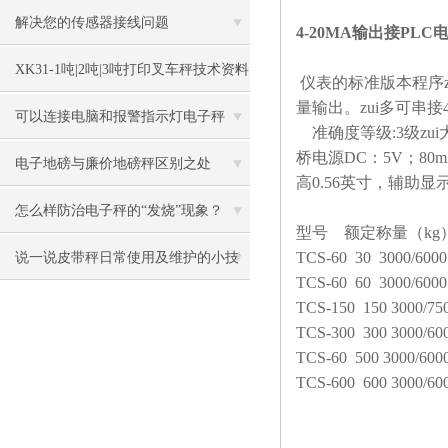
表
解决您的传感器接线问题
4-20MA输出接PLC
XK31-1吨|2吨|3吨打印叉车秤技术资料
仪表的标准版本程序
量输出。zui多可串接
可以连接电脑和报警指示灯电子秤
准确度等级
:3
级zu
桥电源
DC
：
5V
；
80
电子地磅与廉价地磅秤区别之处
高
0.56
英寸，辅助显
怎么样防治电子秤的“发烧”现象？
型号 额定称量（
kg
TCS-60 30 3000/6000
说一说皮带秤日常使用及维护的小技
TCS-60 60 3000/600
巧
TCS-150
150 3000/75
TCS-300
300 3000/60
TCS-60 500 3000/600
TCS-600
600 3000/60