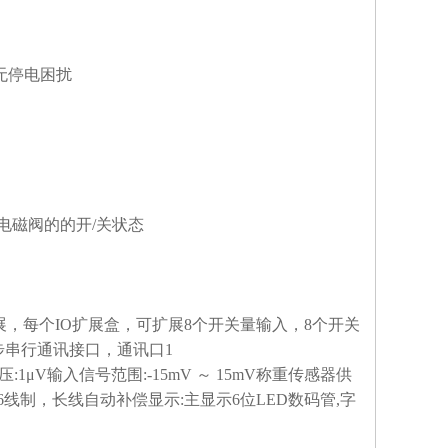
无停电困扰
电磁阀的的开
/
关状态
展，每个
IO
扩展盒，可扩展
8
个开关量输入，
8
个开关
步串行通讯接口，通讯口
1
电压
:1
μ
V
输入信号范围
:-15mV
～
15mV
称重传感器供
6
线制，长线自动补偿显示
:
主显示
6
位
LED
数码管
,
字