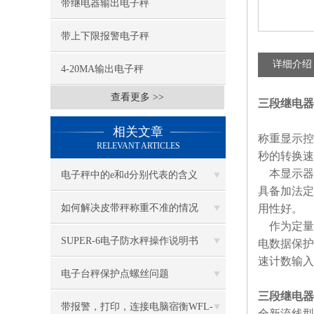
带继电器输出电子秤
带上下限报警电子秤
详细介绍
4-20MA输出电子秤
查看更多 >>
三段继电器
相关文章
称重显示控
RELEVANT ARTICLES
秒的转换速
本显示器
电子秤中的e和d分别代表的含义
具备加法定
如何解决皮带秤称重不准的情况
用性好。
作为定量
SUPER-6电子防水秤操作说明书
电数据保护
速计数输入
电子台秤保护点螺丝问题
三段继电器
带报警，打印，连接电脑宿衡WFL-
全新流线型