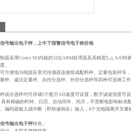
信号输出电子秤，上中下报警信号电子称价格
制器采用
Cortex M3
内核的
32
位
ARM
处理器及高精度Σ
-
△
A/D
转
度。
可方便地与电阻应变式传感器连接组成配料秤、定量包装秤等，
量秤、减法定量秤、自控分选秤、外控分选秤等四种可选择工作
秤或分选秤均可存储
5
个配方
AD
速度可设置，数字滤波强度可设
 具有精确的时钟、日历、自动闰年、闰月，不受断电影响标准
、编码器输入或中断（即快速响应）输入；
8
个光电隔离开关量
信号输出电子秤
特色：
设计，大型不锈钢秤面