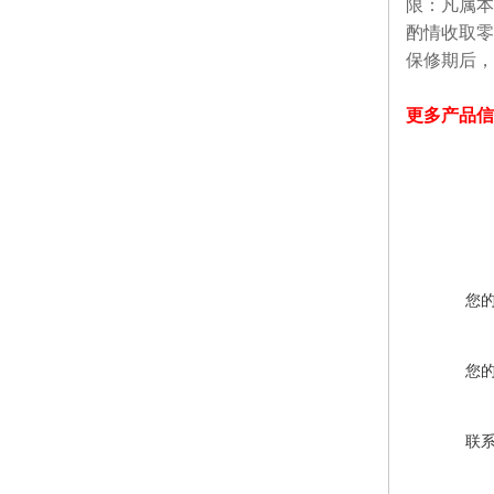
限：凡属本
酌情收取零
保修期后，
更多产品信
您
您
联