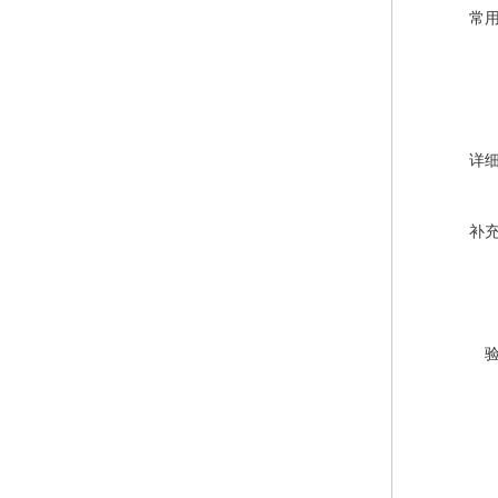
常
详
补