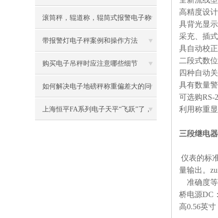
高精度设计
3100电子台秤
滚筒秤，辊道称，辊筒式报警电子称
具背光显示
采充、插式
慨述
带报警灯电子秤案例和操作方法
具自动校正
二段式数位
购买电子吊秤时应注意哪些细节
四种自动关
具有数量警
如何解决电子地磅秤称重偏差大的问
可选购
RS-
题？
利用称重显
上海恒平FA系列电子天平“飞跃”了，
新款上市，老款*
三段继电器
仪表的标准
量输出。z
准确度等
桥电源
DC
高
0.56
英寸