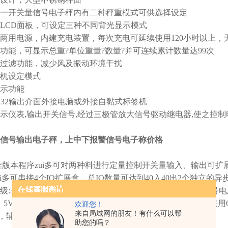
一开关量信号电子秤内有二种秤重模式可供选择设定
LCD
面板，可设定三种不同背光显示模式
两用电源，内建充电装置，每次充电可延续使用
120
小时以上，
功能，可显示总重
?
单位重量
?
数量
?
并可连续累计数量达
99
次
过滤功能，减少风及振动环境干扰
机设定模式
示功能
232
输出介面外接电脑或外接自黏式标签机
示仪表
,
输出开关信号
,
经过三极管放大信号驱动继电器
,
使之控制
信号输出电子秤，上中下报警信号电子称价格
版本程序zui多可对两种料进行定量控制开关量输入、输出可扩
ui多可串接
4
个
IO
扩展盒，总
IO
数量可达到
40
入
40
出
2
个独立的异
级
:3
级zui大检定分度数
:n=3000
每检定分度值
e
的zui小输入信号
：
5V
；
80mA
。可接
1 ~ 4
只
350
Ω传感器称重传感器连接方式
:
采用
欢迎您！
来自局域网的朋友！有什么可以帮
，辅助显示
6
位
LED,
字高
0.4
英
助您的吗？