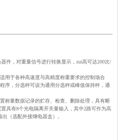
换器件，对重量信号进行转换显示，zui高可达
200
次
/
适用于各种高速度与高精度称重要求的控制场合
程序，分选秤可设为通用分选秤或峰值保持秤，通
置称量数据记录的贮存、检查、删除处理，具有断
配置具有
8
个光电隔离开关量输入，其中
2
路可作为高
输出（选配外接继电器盒）。