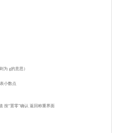
0则为 g的意思）
代表小数点
值 按“置零”确认 返回称重界面