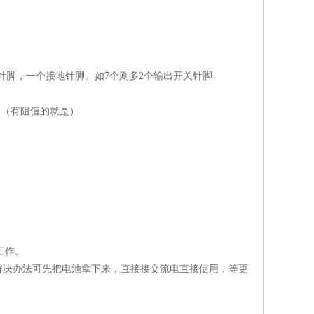
个针脚，一个接地针脚。如7个则多2个输出开关针脚
圈（有阻值的就是）
工作。
解决办法可先把电池拿下来，直接接交流电直接使用，等更