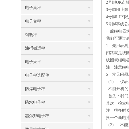
2号脚OK点
电子桌秤
3号脚HI上
4号脚LI下
电子台秤
5号脚零线公
一般继电器为
钢瓶秤
我们可通过
1：先用表
油桶搬运秤
闭路就是线
线圈就继电
电子天平
注：注意继
5：常见问题
电子秤选配件
（1）：仪
防爆电子秤
不能开机的
首先：我们
防水电子秤
其次：检查
注：很多时
惠尔邦电子秤
换一个新电
（2）：不能