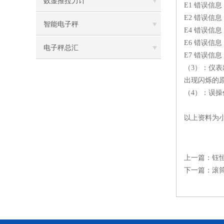
数显推拉力计
E1 错误信
E2 错误信
智能电子秤
E4 错误信
E6 错误信
电子秤总汇
E7 错误信
（3）：仪
出现闪烁的
（4）：误
以上资料为
上一篇：
钰
下一篇：
滚