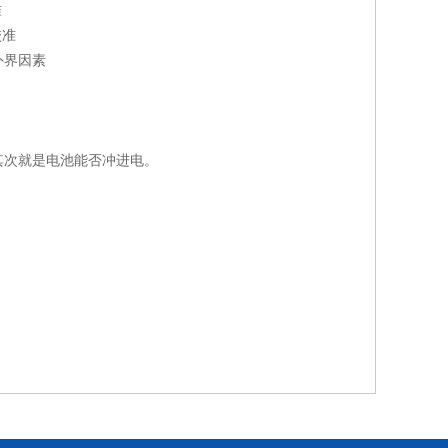
准
校准
外界因素
其次就是电池能否冲进电。