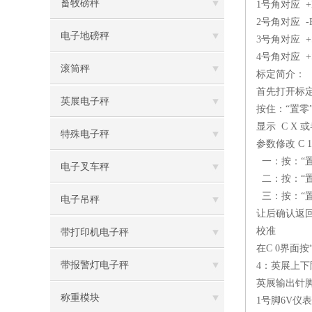
畜牧磅秤
1号角对应 +
2号角对应 -
电子地磅秤
3号角对应 +
4号角对应 +
滚筒秤
标定简介：
首先打开标
英展电子秤
按住：“置零
显示 C X 
特殊电子秤
参数修改 C 1
一：按：“置零
电子叉车秤
二：按：“置
三：按：“置
电子吊秤
让后确认返回
校准
带打印机电子秤
在C 0界面
带报警灯电子秤
4：英展上
英展输出针
称重模块
1号脚6V仪