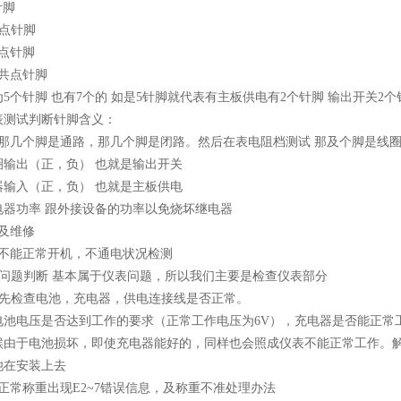
针脚
限点针脚
限点针脚
共点针脚
5个针脚 也有7个的 如是5针脚就代表有主板供电有2个针脚 输出开关2
表测试判断针脚含义：
测那几个脚是通路，那几个脚是闭路。然后在表电阻档测试 那及个脚是线
圈输出（正，负） 也就是输出开关
器输入（正，负） 也就是主板供电
电器功率 跟外接设备的功率以免烧坏继电器
及维修
表不能正常开机，不通电状况检测
问题判断 基本属于仪表问题，所以我们主要是检查仪表部分
先检查电池，充电器，供电连接线是否正常。
电池电压是否达到工作的要求（正常工作电压为6V），充电器是否能正常
候由于电池损坏，即使充电器能好的，同样也会照成仪表不能正常工作。
池在安装上去
正常称重出现E2~7错误信息，及称重不准处理办法