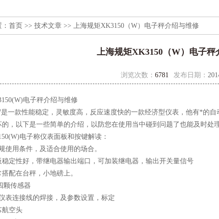
置：
首页
>>
技术文章
>> 上海规矩XK3150（W）电子秤介绍与维修
上海规矩XK3150（W）电子
浏览次数：
6781
发布日期：
201
150(W)电子秤介绍与维修
50W是一款性能稳定，灵敏度高，反应速度快的一款经济型仪表，他有*
坏的，以下是一些简单的介绍，以防您在使用当中碰到问题了也能及时处
3150(W)电子称仪表面板和按键解读：
常规使用条件，及适合使用的场合。
板稳定性好，带继电器输出端口，可加装继电器，输出开关量信号
常搭配在台秤，小地磅上。
接四颗传感器
与仪表连接线的焊接，及参数设置，标定
芯航空头