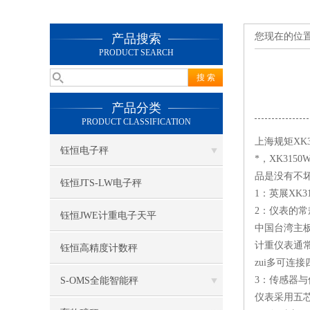
您现在的位
产品搜索
PRODUCT SEARCH
产品分类
PRODUCT CLASSIFICATION
上海规矩XK3
钰恒电子秤
*，XK31
品是没有不
钰恒JTS-LW电子秤
1：英展XK
2：仪表的
钰恒JWE计重电子天平
中国台湾主
计重仪表通
钰恒高精度计数秤
zui多可连
3：传感器
S-OMS全能智能秤
仪表采用五