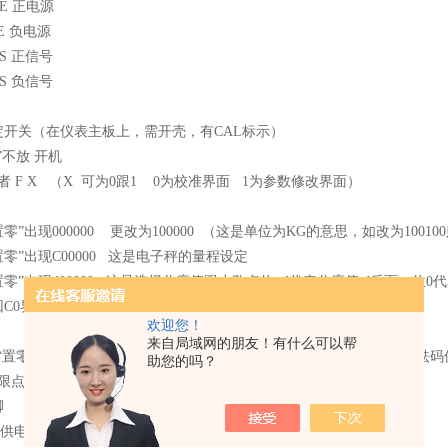
E 正电源
E 负电源
S 正信号
S 负信号
定开关（在仪表主板上，需开壳，有CAL标示）
”不放 开机
或者 F X （X 可为0跟1 0为校准界面 1为参数修改界面）
”出现000000 更改为100000 （这是单位为KG的意思，如改为10010
零”出现C00000 这是电子秤的量程设定
零”出现d00000 这是选择分度值跟小数点位 d代表分度值 d后面一位0
C0界面
欢迎您！
来自局域网的朋友！有什么可以帮
按“置零”出现零点 等三秒出现在数字 为重量校准 放上砝码 输入正确的砝码
助您的吗？
下限点介绍及继电器的原理，安装
脚
表供电