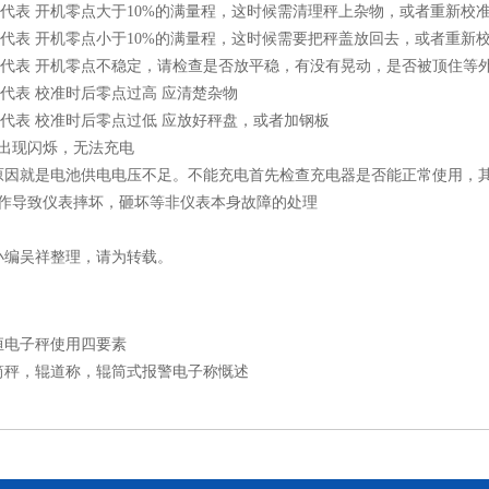
息 代表 开机零点大于10%的满量程，这时候需清理秤上杂物，或者重新校
息 代表 开机零点小于10%的满量程，这时候需要把秤盖放回去，或者重新
息 代表 开机零点不稳定，请检查是否放平稳，有没有晃动，是否被顶住等
息 代表 校准时后零点过高 应清楚杂物
息 代表 校准时后零点过低 应放好秤盘，或者加钢板
表出现闪烁，无法充电
原因就是电池供电电压不足。不能充电首先检查充电器是否能正常使用，
操作导致仪表摔坏，砸坏等非仪表本身故障的处理
小编吴祥整理，请为转载。
恒电子秤使用四要素
筒秤，辊道称，辊筒式报警电子称慨述