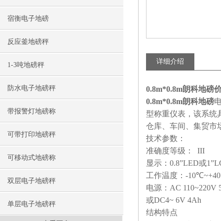
宿衡电子地磅
反应釜地磅秤
详细介绍
1-3吨地磅秤
防水电子地磅秤
0.8m*0.8m朗科地磅价
0.8m*0.8m朗科地磅
带报警灯地磅称
型称重仪表，该系统
仓库、车间、集贸市
可带打印地磅秤
技术参数：
准确度等级：
III
可移动式地磅称
显示：
0.8
”
LED
或
1
”
L
工作温度：
-10
℃
~+40
双层电子地磅秤
电源：
AC 110~220V 
或
DC4~ 6V 4Ah
单层电子地磅秤
结构特点