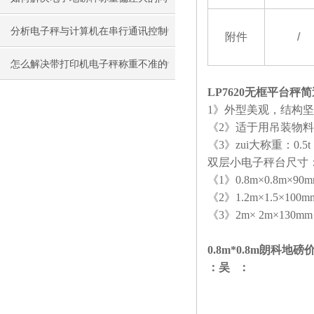
题？
分析电子秤与计算机在串行通讯控制
附件
/
中的运用
怎么解决带打印机电子秤称重不准的
LP7620无框平台秤
问题？
1
》外型美观，结构坚
《
2
》适于用吊装物料
《
3
》zui大称重：
0.5t
双层小电子秤台尺寸
《
1
》
0.8m
×
0.8m
×
90m
《
2
》
1.2m
×
1.5
×
100m
《
3
》
2m
×
2m
×
130mm
0.8m*0.8m朗科地磅价
：吴 ：