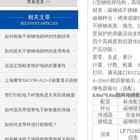
查看更多 >>
U
型钢组焊结构，高
材质：碳钢或不锈钢
相关文章
碳钢秤台：烤漆或镀
RELEVANT ARTICLES
不锈钢表面：抛光、
受保护的承载活动支
如何检验不锈钢地磅秤的性能好坏
四个高精度剪切梁传
产品功能：
如何延长不锈钢地磅秤的使用寿命
置零、去皮、累计
计重、计数、检重、
说说定期检查维护地磅的重要性
打印、通讯接口
RS232
4~20mA
模拟量输出
上海耀华XK3190-A12+E称重显示器校
继电器输出（选配）
正方法知晓
0.8m*0.8m朗科地磅
带打印机电子秤预热是关系到准确度
配置
标准配
秤台
碳钢喷
的重点
如何提高带报警电子称衡量的准确
传感器
合金
接线盒
碳钢喷
度？
如何对皮带秤进行校验呢？
LP7516
仪表
仪表
如何解决电子地磅秤称重偏差大的问