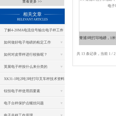
查看更多 >>
相关文章
RELEVANT ARTICLES
了解4-20MA电流信号输出电子秤工作
原理
如何做好电子地磅的检定工作
共 13 条记录，当前 1 /
如何对皮带秤进行校验呢？
英展电子秤按什么来分类的
XK31-1吨|2吨|3吨打印叉车秤技术资料
钰恒电子秤使用四要素
电子台秤保护点螺丝问题
电子吊秤工作原理