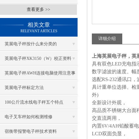
查看更多 >>
相关文章
RELEVANT ARTICLES
详细介绍
英展电子秤按什么来分类的
上海英展电子秤，英
英展电子秤XK3150（W）校正资料
具有双色LED充电
数字滤波的速度、幅
英展电子秤AWH连接电脑使用注意事
选配RS-232通讯
具计重单位选择、检
项
英展电子秤标定方法
外)
100公斤流水线电子秤五个特点
全新设计外观，
高品质不锈钢大台面
电子叉车秤如何检测维修
交直流两用，
内置6V/4AH铅酸蓄
宿衡带报警电子秤技术资料
LCD双面负显，