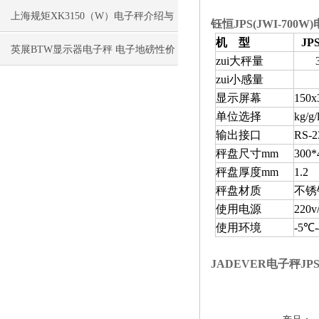
150kg电子秤
上海规矩XK3150（W）电子秤介绍与
钰恒JPS(JWI-700W
机 型
JPS
维修
英展BTW显示器电子秤 电子地磅性价
zui大秤量
zui小感量
比高
显示屏幕
150x
单位选择
kg/g
输出接口
RS-2
秤盘尺寸mm
300
*
秤盘厚度mm
1.2
秤盘材质
不锈
使用电源
220
使用环境
-5℃
JADEVER电子秤JP