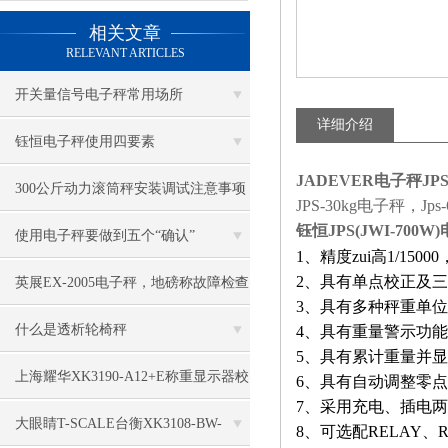
相关文章
RELEVANT ARTICLES
开关量信号电子秤常用场所
详细介绍
钰恒电子秤使用四要素
JADEVER电子秤JPS
300公斤动力滚筒秤安装调试注意事项
JPS-30kg电子秤，Jp
钰恒JPS(JWI-700
使用电子秤要做到五个“确认”
1、
精度zui高1/15
2、
具有单点校正及三
英展EX-2005电子秤，地磅称故障检查
3、
具有多种秤重单位
方法
什么是透析轮椅秤
4、
具有重量警示功能
5、
具有累计重量并显
上海耀华XK3190-A12+E称重显示器校
6、
具有自动调整零点
7、
采用充电、插电两
正方法知晓
大眼睛T-SCALE台衡XK3108-BW-
8、
可选配RELAY、