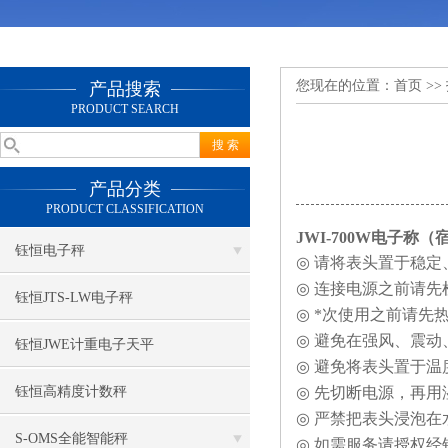
您现在的位置：
首页
>>
产品搜索
PRODUCT SEARCH
产品分类
PRODUCT CLASSIFICATION
JWI-700W电子称（
钰恒电子秤
◎
请将表头置于稳定
◎
连接电源之前请先
钰恒JTS-LW电子秤
◎
*次使用之前请先
◎
避免在强风、震动
钰恒JWE计重电子天平
◎
避免将表头置于温
钰恒高精度计数秤
◎
先切断电源，再用
◎
严禁把表头浸泡在
S-OMS全能智能秤
◎
如需服务请授权经销商（w