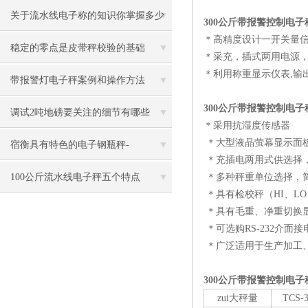
误差
关于流水线电子称的知识你掌握多少
300公斤带报警控制电
＊高精度设计一开关量
稳定的零点是皮带秤校验的基础
＊采充，插式两用电源，
＊利用称重显示仪表,输
带报警灯电子秤案例和操作方法
300公斤带报警控制电
调试2吨地磅要关注的细节有哪些
＊采用抗湿度传感器
＊大型液晶萤幕显示面板
宿衡具有特色的电子钢瓶秤-
＊充插电两用式供选择
100公斤流水线电子秤五个特点
＊多种秤重单位选择，
＊具有检校秤（HI、LO
＊具有毛重、净重切换
＊可选购RS-232介面
＊广泛适用于生产加工
300公斤带报警控制电
zui大
秤量
TCS-3