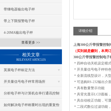
带继电器输出电子秤
带上下限报警电子秤
详细介绍
4-20MA输出电子秤
查看更多 >>
上海300公斤带报警控
（买到就是赚到，本周订
相关文章
300公斤带报警控制电子
RELEVANT ARTICLES
＊四种自动关机设定模
＊开关量信号电子秤特
英展电子秤标定方法
＊全新流线型设计，大
开关量信号电子秤常用场所
＊可选购RS-232输出
＊具有数量警示功能
分析电子秤与计算机在串行通讯控制
＊具背光显示LCD面板
＊具自动校正功能，可显
中的运用
如何解决电子秤称重时出现的重复性
＊二段式数位过滤功能