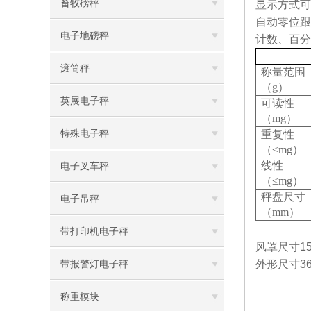
畜牧磅秤
显示方式可
自动零位跟
电子地磅秤
计数、百分
滚筒秤
称量范围
（g）
英展电子秤
可读性
（mg）
特殊电子秤
重复性
（
≤mg）
线性
电子叉车秤
（
≤mg）
秤盘尺寸
电子吊秤
（mm）
带打印机电子秤
风罩尺寸15
外形尺寸365
带报警灯电子秤
称重模块