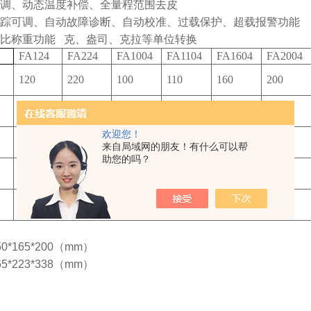
调、动态温度补偿、全量程范围去皮
踪可调、自动故障诊断、自动校准、过载保护、超载报警功能
比称重功能 克、盎司、克拉等单位转换
FA124
FA224
FA1004
FA1104
FA1604
FA2004
120
220
100
110
160
200
0.1
0.1
0.1
0.1
0.1
0.1
欢迎您！
±0.1
±0.1
±0.1
±0.1
±0.1
±0.1
来自局域网的朋友！有什么可以帮
助您的吗？
±0.2
±0.2
±0.2
±0.2
±0.2
±0.2
Φ90
0*165*200（mm）
*223*338（mm）