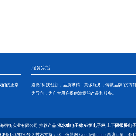
服务宗旨
我们的正常
遵循“科技创新，品质求精；真诚服务，铸就品牌”的方
为导向，为广大用户提供满意的产品和服务。
海宿衡实业有限公司 推荐产品:
流水线电子称
,
钰恒电子秤
,
上下限报警电
CP备13029370号-2
技术支持：
化工仪器网
GoogleSitemap
总访问量：4514