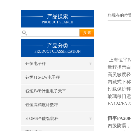
您现在的位
产品搜索
PRODUCT SEARCH
产品分类
PRODUCT CLASSIFICATION
上海恒平F
钰恒电子秤
量程指示白
高灵敏度轻
钰恒JTS-LW电子秤
内藏式下称
过载保护秤
钰恒JWE计重电子天平
玻璃移门运
FA124/F
钰恒高精度计数秤
恒平FA20
S-OMS全能智能秤
四级防震，