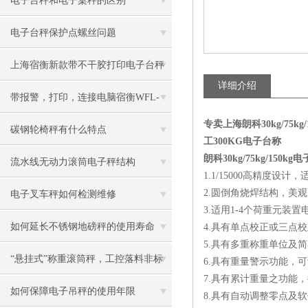
电子台秤和电子桌秤的区别
电子台秤保护点螺丝问题
上海宿衡新款带不干胶打印电子台秤
详细介绍
特色
带报警，打印，连接电脑宿衡WFL-
专卖上海朗科30kg/7
3100电子台秤
碳钢轮椅秤有什么特点
工300KG电子台称
朗科30kg/75kg/150kg
流水线无动力滚筒电子秤结构
1.1/15000高精度设计
2.圆倒角烧焊结构，美
电子叉车秤如何检测维修
3.适用1-4个荷重元装置
如何延长不锈钢地磅秤的使用寿命
4.具有单点校正或三点
5.具有多重称重单位及
“悬挂式”称重滚筒秤，工控落料非标
6.具有重量警示功能，
7.具有累计重量之功能
电子称
如何保障电子吊秤的使用年限
8.具有自动调整零点及