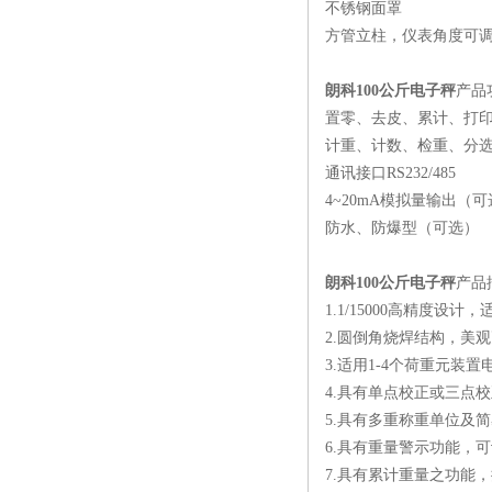
不锈钢面罩
限
方管立柱，仪表角度可
朗科100公斤电子秤
产品
置零、去皮、累计、打
计重、计数、检重、分
通讯接口RS232/485
4~20mA模拟量输出（
防水、防爆型（可选）
朗科100公斤电子秤
产品
1.1/15000高精度设计
2.圆倒角烧焊结构，美
3.适用1-4个荷重元装置
4.具有单点校正或三点
5.具有多重称重单位及
6.具有重量警示功能，
7.具有累计重量之功能