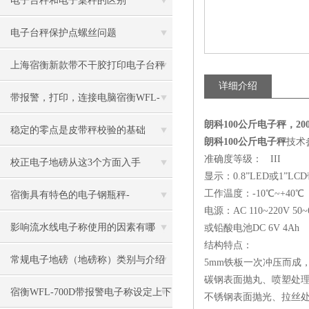
电子台秤和电子桌秤的区别
电子台秤保护点螺丝问题
上海宿衡新款带不干胶打印电子台秤
详细介绍
特色
带报警，打印，连接电脑宿衡WFL-
朗科100公斤电子秤，2
3100电子台秤
稳定的零点是皮带秤校验的基础
朗科100公斤电子秤
技术
准确度等级： III
校正电子地磅从这3个方面入手
显示：0.8”LED或1”LC
工作温度：-10℃~+40℃
宿衡具有特色的电子钢瓶秤-
电源：AC 110~220V 50~
影响流水线电子称使用的因素有哪
或铅酸电池DC 6V 4Ah
结构特点：
些？
常规电子地磅（地磅称）类别与介绍
5mm铁板一次冲压而成
碳钢表面抛丸、喷塑处
宿衡WFL-700D带报警电子称设定上下
不锈钢表面抛光、拉丝