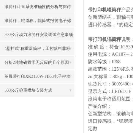
滚筒秤计量系统准确性的分析与探讨​
带打印机辊筒秤
产品
创新型结构，辊轴与
滚筒秤，辊道称，辊筒式报警电子称
进口传感器，*的稳
慨述
300公斤动力滚筒秤安装调试注意事项
带打印机辊筒秤
说明
准 确 度：符合JJG53
“悬挂式”称重滚筒秤，工控落料非标
使用电源：AC187～2
防水等级：IP68
电子称
分析2吨地磅置零无反应的几个原因
超载范围：125%F.S. 
zui大称量：30kg --10
英展带打印XK3150W-FB53电子秤功
现货尺寸：300X400; 400
能特点
500公斤称重模块安装方式
显示方式：LED/LCF
滚筒电子称适用范围
产品介绍：
创新型结构，滚轴与
进口传感器，*稳定
定做