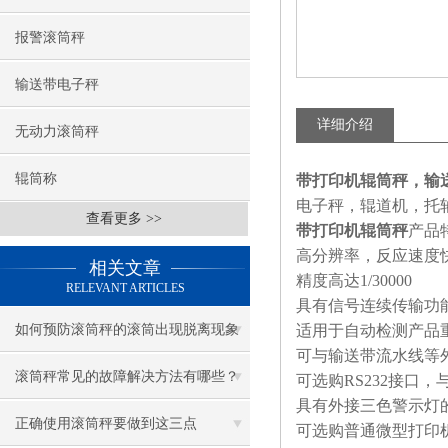
报警滚筒秤
输送带电子秤
详细介绍
无动力滚筒秤
辊筒称
带打印机辊筒秤，输
电子秤，辊道机，托
查看更多 >>
带打印机辊筒秤
产品
高分辨率，反应速度
相关文章
精度高达1/30000
RELEVANT ARTICLES
具有信号连续传输功
如何预防滚筒秤的滚筒出现脱离现象
适用于自动检测产品
可与输送带流水线等
滚筒秤常见的故障解决方法有哪些？
可选购RS232接口
具有外接三色警示灯
正确使用滚筒秤要做到这三点
可选购普通微型打印