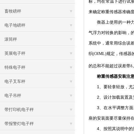
标，均在常温下进行试
畜牧磅秤
来确定称重传感器
准确
衡器
上使用的一种
电子地磅秤
气浮力对转换的影响，
滚筒秤
系统中，通常用综合误
英展电子秤
织
(OIML)
规定，传感器
的总和不能超过误差带
δ
特殊电子秤
称重
传感器
安装注
电子叉车秤
1
要轻拿轻放，尤
、
电子吊秤
2
、设计加载装置及
3
、在水平调整方面
带打印机电子秤
座的安装面要尽量保持
带报警灯电子秤
4
、按照其说明中的