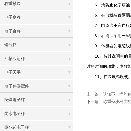
称重模块
5
化学腐蚀
、为防止
6
、在加载装置两端
电子桌秤
7
电缆线
不宜自行
、
电子台秤
8
、在周围采用一些
钢瓶秤
9
、传感器的电缆线
10
、按其说明中的
油桶搬运秤
时短时间的超载，也可能
电子天平
11
高度精度
使
、在
电子秤选配件
上一篇：
认知不一样的
防爆电子秤
下一篇：
称重模块种类
防水电子秤
惠尔邦电子秤