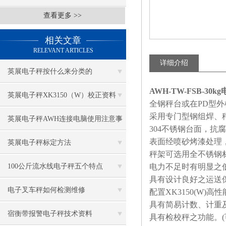
查看更多 >>
相关文章
RELEVANT ARTICLES
详细介绍
英展电子秤按什么来分类的
AWH-TW-FSB-3
英展电子秤XK3150（W）校正资料
全钢秤台或在PD型
采用专门型钢组焊、
英展电子秤AWH连接电脑使用注意事
304不锈钢台面，抗
表面经喷砂烤漆处理
项
英展电子秤标定方法
秤架可选用全不锈钢
100公斤流水线电子秤五个特点
电力不足时有明显之
具有设计良好之运送
电子叉车秤如何检测维修
配置XK3150(W)
具有简易计数、计重
宿衡带报警电子秤技术资料
具有检校秤之功能。(