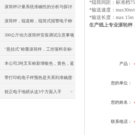
*辊筒间距：标准档75 1
滚筒秤计量系统准确性的分析与探讨​
*输送速度：max30m/m
*输送长度：max 15m
滚筒秤，辊道称，辊筒式报警电子称
生产线上专业滚轮秤
慨述
300公斤动力滚筒秤安装调试注意事项
“悬挂式”称重滚筒秤，工控落料非标
电子称
本公司2吨叉车称新增银色，黄色，蓝
产品：
色，黑色可选
带打印机电子秤预热是关系到准确度
您的单位：
的重点
校正电子地磅从这3个方面入手
您的姓名：
联系电话：