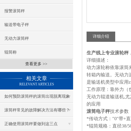
报警滚筒秤
输送带电子秤
详细介绍
无动力滚筒秤
辊筒称
生产线上专业滚轮秤
详细描述：
查看更多 >>
动力滚轮称依靠滚筒
转箱内输送。无动力
相关文章
是输送机类型中应用z
RELEVANT ARTICLES
工作原理：靠外力（也
如何预防滚筒秤的滚筒出现脱离现象
无动力辊道输送机,尤
的应用
滚筒秤常见的故障解决方法有哪些？
滚筒电子秤
技术参数
*传动方式："0"带+
正确使用滚筒秤要做到这三点
*辊筒规格：直径38/5