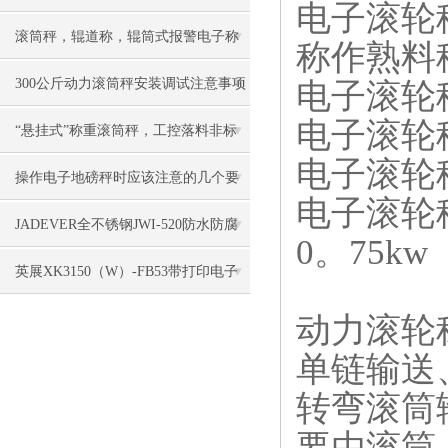
电子滚轮
滚筒秤，辊道称，辊筒式报警电子称
称作熟料
慨述
300公斤动力滚筒秤安装调试注意事项
电子滚轮秤型
电子滚轮
“悬挂式”称重滚筒秤，工控落料非标
电子滚轮
电子称
操作电子地磅秤时应该注意的几个要
电子滚轮秤工
点
JADEVER全不锈钢JWI-520防水防腐
0。75kw
电子秤特点
英展XK3150（W）-FB53带打印电子
地磅
动力滚轮
单链输送
转弯滚筒
要由滚筒