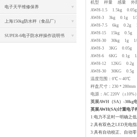
机型 秤量 感量 外
电子天平维修保养
AWH-1.5 1.5kg 0.05g
AWH-3 3kg 0.1g 1/3
上海150kg防水秤（食品厂）
AWH-7.5 6kg 0.2g 1
AWH-15 15kg 0.5g 1
SUPER-6电子防水秤操作说明书
AWH-30 30kg 1g 1/
AWH-3 3KG 0.05g 1
AWH-6 6KG 0.1g 1/
AWH-12 12KG 0.2g 
AWH-30 30KG 0.5g 
温度范围：0℃～40℃
秤盘尺寸：230＊280mm
电源：AC 220V（±10%
英展AWH（SA）-30
英展AWH(SA)计重电子
1:
电力不足时一明确之低
2:
具有双色之LED充电
3:
具有自动校正、自动零