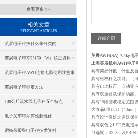
查看更多 >>
相关文章
RELEVANT ARTICLES
详细介绍
英展电子秤按什么来分类的
英展AWH(SA)-7.5kg
英展电子秤XK3150（W）校正资料
上海英展机电AWH电子
具有简易计数、计重及
英展电子秤AWH连接电脑使用注意事
具有检校秤之功能。（可
项
具有自动校正、自动零
英展电子秤标定方法
具有双重过载保护功能
100公斤流水线电子秤五个特点
具有15段滤波稳定范围
大液晶6位LCD（40m
电子叉车秤如何检测维修
具有设计良好之运送保
具有双色之LED充电指
宿衡带报警电子秤技术资料
可选配：RS-232及PRI