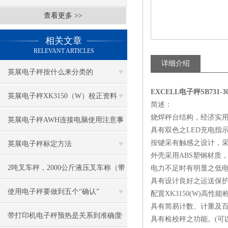
查看更多 >>
相关文章
RELEVANT ARTICLES
详细介绍
英展电子秤按什么来分类的
EXCELL电子秤SB731-
英展电子秤XK3150（W）校正资料
简述：
烧焊秤台结构，经济实
英展电子秤AWH连接电脑使用注意事
具有双色之LED充电指
项
按键采有触感之设计，采
英展电子秤标定方法
外壳采用ABS塑钢材质
2吨叉车秤，2000公斤液压叉车称（带
电力不足时有明显之低
具有设计良好之运送保
打印功能）
使用电子秤要做到五个“确认”
配置XK3150(W)高
具有简易计数、计重及
带打印机电子秤预热是关系到准确度
具有检校秤之功能。(可以