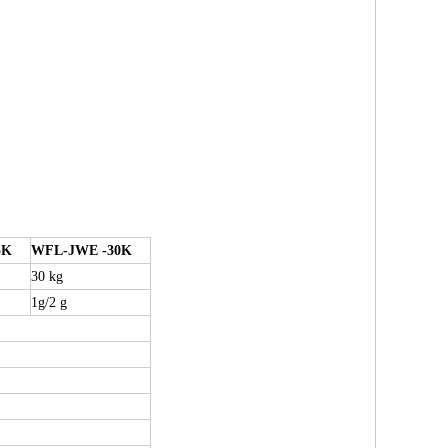
5K
WFL
-JWE
-30K
30 kg
1g/
2 g