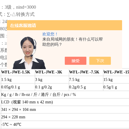
级，nind=3000
式：∑-△转换方式
4bit
0次/秒
欢迎您！
：-19mV～+19mV
来自局域网的朋友！有什么可以帮
≥1uV/e
助您的吗？
数：≤8PPM/ ℃
源：DC：5V；350mA
个数：1~8
WFL-
JWE
-1.5K
WFL
-JWE
-3K
WFL-
JWE
-7.5K
WFL
-JWE
-1
1.5 kg
3 kg
7.5 kg
15 kg
0.05g/
0.1 g
0.
1
g
/0.2g
0.2g/
0.5 g
0.5g/
1 g
Kg / g / lb / lb-oz / 斤 / 港斤 / 台斤 / pcs / %
LCD (视窗 140 mm x 42 mm)
341 × 294 × 104 mm
2
94
×
228
mm
-5℃ ~ 40℃