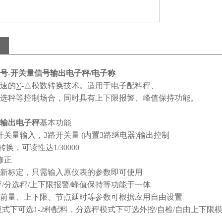
号-开关量信号输出电子秤/电子称
速的∑-△模数转换技术。适用于电子配料秤、
选秤等控制场合，同时具有上下限报警、峰值保持功能。
输出电子秤
基本功能
开关量输入，3路开关量 (内置3路继电器)输出控制
转换，可读性达1/30000
修正
新标定，只需输入原仪表的参数即可使用
秤/分选秤/上下限报警/峰值保持等功能于一体
前量、上下限、节点延时等参数可根据应用自由设置
模式下可选1-2种配料，分选秤模式下可选外控/自检/自由上下限