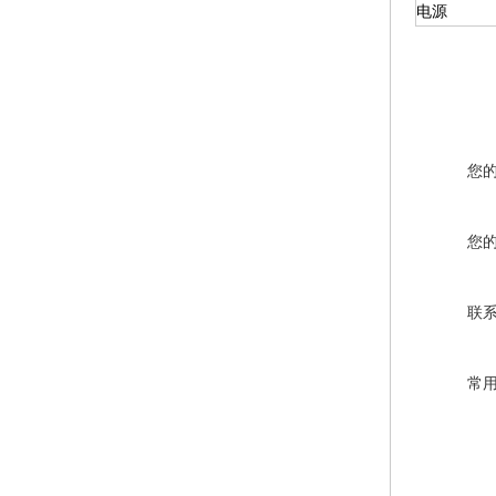
电源
您
您
联
常