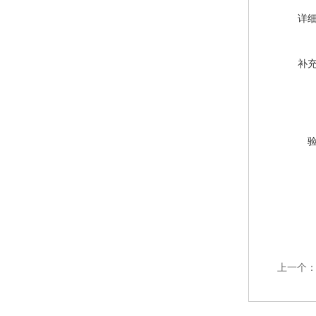
详
补
上一个