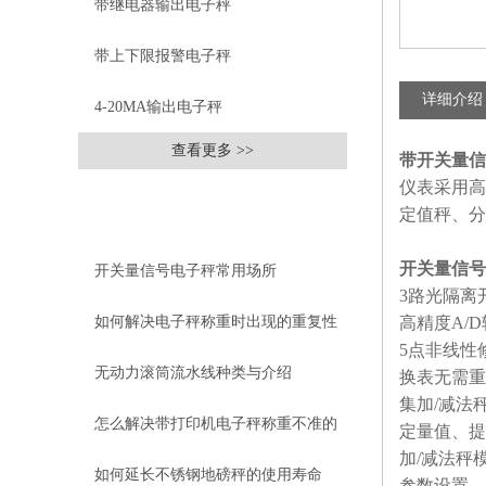
带继电器输出电子秤
带上下限报警电子秤
详细介绍
4-20MA输出电子秤
查看更多 >>
带开关量信
仪表采用高
相关文章
定值秤、分
RELEVANT ARTICLES
开关量信号
开关量信号电子秤常用场所
3路光隔离
如何解决电子秤称重时出现的重复性
高精度A/D
5点非线性
误差
无动力滚筒流水线种类与介绍
换表无需重
集加/减法
怎么解决带打印机电子秤称重不准的
定量值、提
加/减法秤
问题？
如何延长不锈钢地磅秤的使用寿命
参数设置