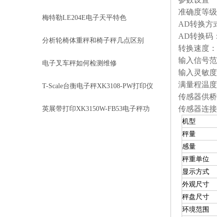
准确度等级：3
梅特勒LE204E电子天平特色
AD转换方
A
D转换码：2
分析轮椅体重秤和椅子秤几点区别
转换速度：8
输入信号范围
电子叉车秤如何检测维修
输入灵敏度：
满量程温度系
T-Scale台衡电子秤XK3108-PW打印仪
传感器供桥电
表
传感器连接
英展带打印XK3150W-FB53电子秤功
机型
能特点
秤量
感量
秤重单位
显示方式
外观尺寸
秤盘尺寸
环境范围