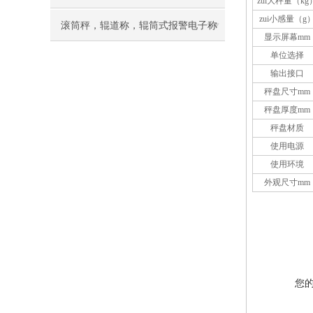
zui大秤量（kg
zui小感量（g
滚筒秤，辊道称，辊筒式报警电子称
显示屏幕mm
单位选择
慨述
输出接口
秤盘尺寸mm
秤盘厚度mm
秤盘材质
使用电源
使用环境
外观尺寸mm
您