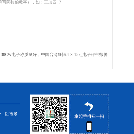
填写阿拉伯数字），如：三加四=7
S-30CW电子称质量好，中国台湾钰恒JTS-15kg电子秤带报警
针，以市场