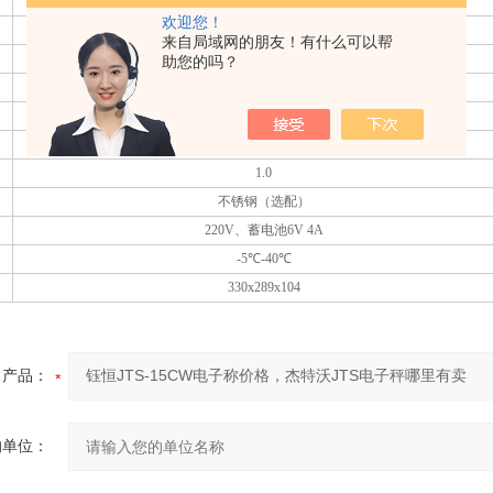
）
3
6
15
30
欢迎您！
）
0.1/0.2
0.2/0.5
0.5/1
1/2
来自局域网的朋友！有什么可以帮
142x46
助您的吗？
kg/g/t/lb/oz/ pcs斤（市斤/港斤/台斤/）
RS-232（选配）
294x228
1.0
不锈钢（选配）
220V、蓄电池6V 4A
-5℃-40℃
330x289x104
产品：
的单位：