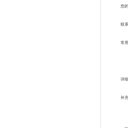
您
联
常
详
补