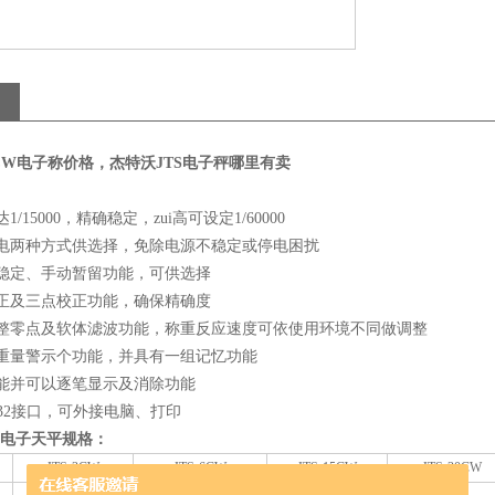
15CW电子称价格，杰特沃JTS电子秤哪里有卖
达
1/15000
，精确稳定，zui高可设定
1/60000
插电两种方式供选择，免除电源不稳定或停电困扰
、稳定、手动暂留功能，可供选择
校正及三点校正功能，确保精确度
调整零点及软体滤波功能，称重反应速度可依使用环境不同做调整
式重量警示个功能，并具有一组记忆功能
功能并可以逐笔显示及消除功能
32
接口，可外接电脑、打印
重电子天平规格：
JTS-3CW
JTS-6CW
JTS-15CW
JTS-30CW