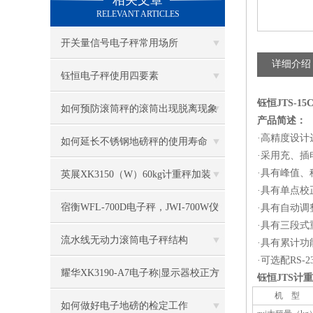
相关文章
RELEVANT ARTICLES
开关量信号电子秤常用场所
详细介绍
钰恒电子秤使用四要素
钰恒JTS-
如何预防滚筒秤的滚筒出现脱离现象
产品简述：
·高精度设计
如何延长不锈钢地磅秤的使用寿命
·采用充、
·具有峰值
英展XK3150（W）60kg计重秤加装
·具有单点
RS232卡连接电脑
宿衡WFL-700D电子秤，JWI-700W仪
·具有自动
·具有三段
表校正方法
流水线无动力滚筒电子秤结构
·具有累计
·可选配
RS-2
耀华XK3190-A7电子称|显示器校正方
钰恒JTS计
机 型
法
如何做好电子地磅的检定工作