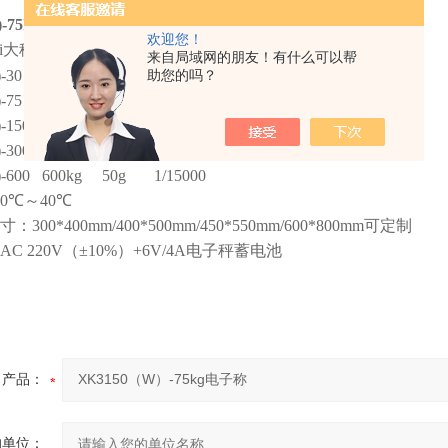
W)-75kg电子称规格：
欢迎您！
ui大秤量
zui小感量
外部精度
来自局域网的朋友！有什么可以帮
W)-30 30KG 2g 1/15000
助您的吗？
)-75 75kg 5g 1/15000
)-150 150kg 10g 1/15000
)-300 300kg 20g 1/15000
)-600 600kg 50g 1/15000
0
℃～
40
℃
寸：
300*400mm/400*500mm/450*550mm/600*800mm
可定制
AC 220V
（±
10%
）
+6V/4A
电子秤蓄电池
产品：
的单位：