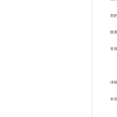
您
联
常
详
补