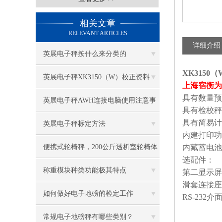
相关文章
RELEVANT ARTICLES
详细介绍
英展电子秤按什么来分类的
XK3150
英展电子秤XK3150（W）校正资料
上海宿衡为
具有数量预
英展电子秤AWH连接电脑使用注意事
具有检校秤
具有简易计
项
英展电子秤标定方法
内建打印功
便携式轮椅秤，200公斤透析室轮椅体
内藏蓄电池
选配件：
重称
称重模块种类功能极其特点
第二显示屏
滑套连接座
如何做好电子地磅的检定工作
RS-232
介
常规电子地磅秤有哪些类别？