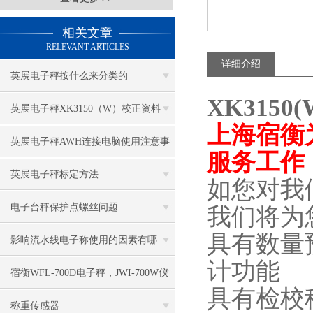
相关文章
RELEVANT ARTICLES
详细介绍
英展电子秤按什么来分类的
XK3150
英展电子秤XK3150（W）校正资料
上海宿衡
英展电子秤AWH连接电脑使用注意事
服务工作
项
英展电子秤标定方法
如您对我
电子台秤保护点螺丝问题
我们将为
具有数量
影响流水线电子称使用的因素有哪
计功能
些？
宿衡WFL-700D电子秤，JWI-700W仪
具有检校
表校正方法
称重传感器