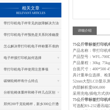
相关文章
RELEVANT ARTICLES
带打印机电子秤常见的故障解决方法
详细介绍
有哪些
带打印机电子秤预热是关系到准确度
75公斤带标签打印机
的重点
怎么解决带打印机电子秤称重不准的
产品名称：带打印机
产品型号：
WFL-700
问题？
电子秤接打印机如何选择
产品量程：
30kg 75kg
台面尺寸：
400*500 4
带打印机电子秤使用注意事项
具计重单位选择、检
碳钢轮椅秤有什么特点
52mm
大型
LCD
显示
,
内部解析度
600,000
分析轮椅体重秤和椅子秤几点区别
采用充电
/
插电方式供
75公斤带标签打印机
郑州200千克轮椅秤，新乡300公斤透
可选配
RS-232
通讯端