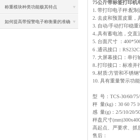
75公斤带标签打印机
析轮椅称技术参数
称重模块种类功能极其特点
1.
带打印电子秤
:
配制
2.
去皮和预置皮重，
如何提高带报警电子称衡量的准确
3.
自动
/
手动打印稳重
4..
具有蓄电池，交直
度？
5.
台面尺寸
：
400*50
6 .
通讯接口：
RS232C
7.
大屏幕接口：串行
8..
打印接口：标准并
9..
材质
:
方管和不锈钢
10.
具有重量警示功能
型
号：
TCS-30/60/75/
秤
量
(kg)
：
30 60 75 1
感
量
(g)
：
2/5/10/20/5
秤盘尺寸
(mm)300x40
高起点、严要求、抓
售后：