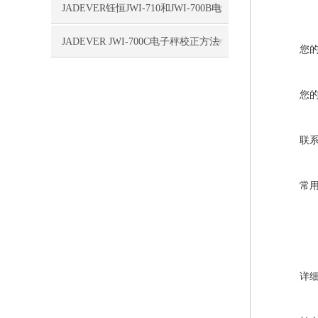
项
JADEVER钰恒JWI-710和JWI-700B电
子称区别
JADEVER JWI-700C电子秤校正方法
您
您
联
常
详