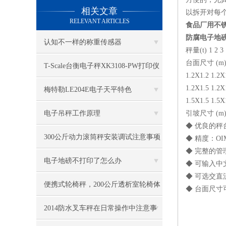
相关文章
以拆开对每
RELEVANT ARTICLES
食品厂用不
防腐电子地
认知不一样的称重传感器
秤量(t) 1 2 3
台面尺寸 (m) 1
T-Scale台衡电子秤XK3108-PW打印仪
1.2X1.2 1.2X
1.2X1.5 1.2X
表
梅特勒LE204E电子天平特色
1.5X1.5 1.5X
电子吊秤工作原理
引坡尺寸 (m) 1
◆ 优良的秤
300公斤动力滚筒秤安装调试注意事项
◆ 精度：OI
◆ 完整的
电子地磅不打印了怎么办
◆ 可输入
◆ 可选交直
便携式轮椅秤，200公斤透析室轮椅体
◆ 台面尺寸
重称
2014防水叉车秤在日常操作中注意事