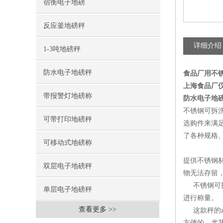
宿衡电子地磅
反应釜地磅秤
详细介绍
1-3吨地磅秤
防水电子地磅秤
食品厂用不
上海食品厂仪
带报警灯地磅称
防水电子地
不锈钢可拆
可带打印地磅秤
选购件来满
了各种规格
可移动式地磅称
提供不锈钢
双层电子地磅秤
物无法存留
不锈钢可拆
单层电子地磅秤
进行称量。
查看更多 >>
这款秤的z
方便的，尤