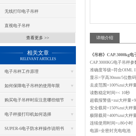
无线打印电子吊秤
直视电子吊秤
查看更多 >>
详细介绍
相关文章
《吊称》CAP.3000k
RELEVANT ARTICLES
CAP.3000KG电子吊秤
准确度等级=符合OIML I
电子吊秤工作原理
显示=字高30mm/5位数
去皮范围=100%zui大秤
如何保障电子吊秤的使用年限
读数稳定时间=< 10秒
购买电子吊秤时应注意哪些细节
超载报警值=zui大秤量+9
安全载荷=150%zui大秤
电子秤接打印机如何选择
极限载荷=400%zui大秤
连续使用时间=≥80小时
SUPER-6电子防水秤操作说明书
电源=全密封充电电池