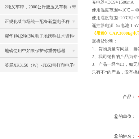
充电器=DC9V1500mA
2吨叉车秤，2000公斤液压叉车称（带
使用温度范围=-10℃～4
使用湿度范围=20℃时≤9
打印功能）
正规化菜市场统一配备新型电子秤
遥控器电源=5#电池 1.5V
《吊称》CAP.3000k
耀华1吨|2吨|3吨电子地磅称技术资料
退换货说明：
1、货物质量有问题，自
地磅使用中如果保护称重传感器
2、我司销售的产品为
3、产品一经售出，如无
英展XK3150（W）-FB53带打印电子
只有不*的产品，没有挑
地磅
产品：
您的单位：
您的姓名：