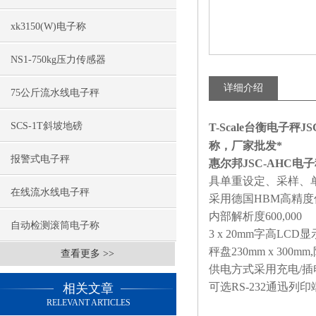
xk3150(W)电子称
NS1-750kg压力传感器
详细介绍
75公斤流水线电子秤
SCS-1T斜坡地磅
T-Scale台衡电子秤J
称，厂家批发*
报警式电子秤
惠尔邦JSC-AHC电
具单重设定、采样、
在线流水线电子秤
采用德国HBM高精度传感器
内部解析度600,000
自动检测滚筒电子称
3 x 20mm字高LCD
秤盘230mm x 300m
查看更多 >>
供电方式采用充电/插
可选RS-232通迅列印
相关文章
RELEVANT ARTICLES