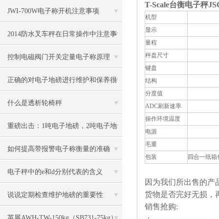
T-Scale台衡电子秤J
JWI-700W电子称开机注意事项
机型
显示
2014防水叉车秤在日常操作中注意事
量程
秤盘尺寸
项
控制电磁阀门开关定量电子称原理
键盘
正确的对电子地磅进行维护和保养很
结构
分度值
有必要
什么是透析轮椅秤
ADC刷新速率
操作环境温度
重磅出击：1吨电子地磅，2吨电子地
电源
毛重
磅秤，3吨地磅低价狂甩
如何提高带报警电子称衡量的准确
包装
四合一纸箱包装
度？
电子秤中的e和d分别代表的含义
因为我们所出售的产
货物是否完好无损，再
说说定期检查维护地磅的重要性
销售抢购:
英展AWH-TW-150kg（SB731-75kg）
：