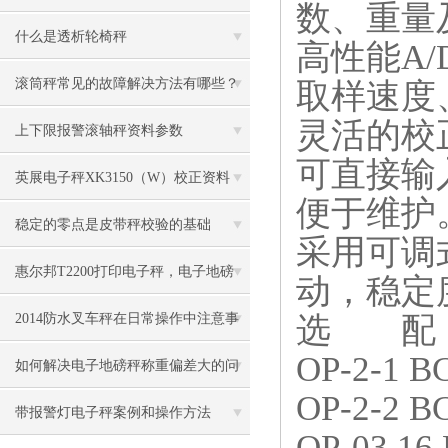
数、重量
什么是透析轮椅秤
高性能A/D
滚筒秤常见的故障解决方法有哪些？
取样速度、量
灵活的校正
上下限报警滚轴秤资料参数
可直接输
英展电子秤XK3150（W）校正资料
便于维护
稳定的零点是皮带秤校验的基础
采用可调
惠尔邦T2200打印电子秤，电子地磅
动，稳定
（地上衡）
选 配
2014防水叉车秤在日常操作中注意事
OP-2-1 
项
如何解决电子地磅秤称重偏差大的问
OP-2-2
题？
带报警灯电子秤案例和操作方法
OP-03 1