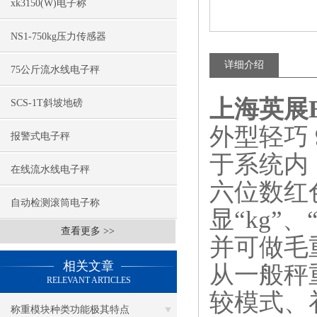
xk3150(W)电子称
NS1-750kg压力传感器
详细介绍
75公斤流水线电子秤
上海英展E
SCS-1T斜坡地磅
外型轻巧 
报警式电子秤
于系统内
在线流水线电子秤
六位数红色
自动检测滚筒电子称
显“kg”、
查看更多 >>
并可做毛
相关文章
从一般秤
RELEVANT ARTICLES
较模式、
称重模块种类功能极其特点