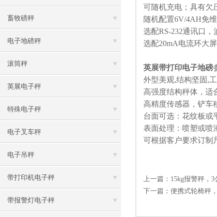
可随机充电；具有欠
畜牧磅秤
随机配置6V/4AH免
选配RS-232通讯
电子地磅秤
选配20mA电流环大
滚筒秤
英展带打印电子地磅
外型美观,结构坚固,
英展电子秤
高强度结构秤体，适
高精度传感器，铲车
特殊电子秤
台面可选：花纹板或
表面处理：喷塑或喷
电子叉车秤
可根据客户要求订制
电子吊秤
带打印机电子秤
上一篇：
15kg报警秤
下一篇：
便携式轮椅秤，
带报警灯电子秤