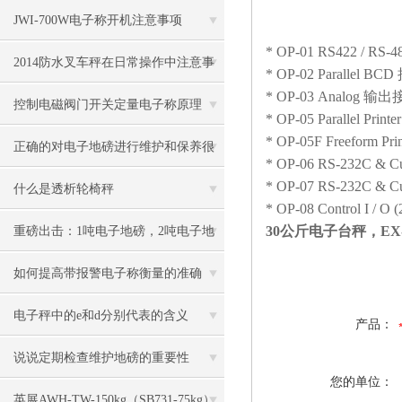
JWI-700W电子称开机注意事项
* OP-01 RS422 / RS-
2014防水叉车秤在日常操作中注意事
* OP-02 Parallel
* OP-03 Analog 输出接口
项
控制电磁阀门开关定量电子称原理
* OP-05 Parallel Prin
* OP-05F Freeform Pr
正确的对电子地磅进行维护和保养很
* OP-06 RS-232C & Cu
* OP-07 RS-232C & Cu
有必要
什么是透析轮椅秤
* OP-08 Control I / O (
30公斤电子台秤，EX
重磅出击：1吨电子地磅，2吨电子地
磅秤，3吨地磅低价狂甩
如何提高带报警电子称衡量的准确
度？
电子秤中的e和d分别代表的含义
产品：
说说定期检查维护地磅的重要性
您的单位：
英展AWH-TW-150kg（SB731-75kg）