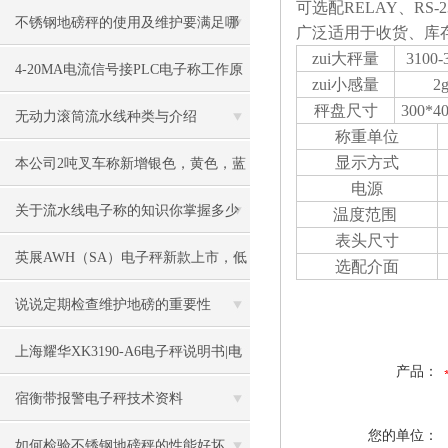
可选配RELAY、R
不锈钢地磅秤的使用及维护要满足哪
广泛适用于收货、库
zui大
秤量
3100-
些要求
4-20MA电流信号接PLC电子称工作原
zui小
感量
2
秤盘尺寸
300*4
理
无动力滚筒流水线种类与介绍
称重单位
显示方式
本公司2吨叉车称新增银色，黄色，蓝
电源
色，黑色可选
关于流水线电子称的知识你掌握多少
温度范围
表头尺寸
英展AWH（SA）电子秤新款上市，低
选配介面
价冲市场
说说定期检查维护地磅的重要性
上海耀华XK3190-A6电子秤说明书|电
产品：
子秤|电子叉车称|磅秤
宿衡带报警电子秤技术资料
您的单位：
如何检验不锈钢地磅秤的性能好坏