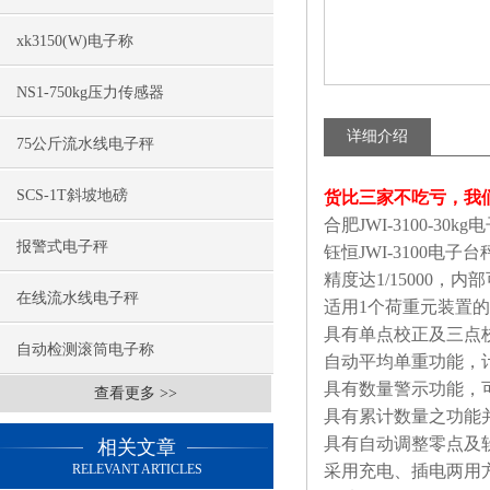
xk3150(W)电子称
NS1-750kg压力传感器
详细介绍
75公斤流水线电子秤
SCS-1T斜坡地磅
货比三家不吃亏，我
合肥JWI-3100-30
报警式电子秤
钰恒JWI-3100电子
精度达1/15000，内部可
在线流水线电子秤
适用1个荷重元装置
具有单点校正及三点
自动检测滚筒电子称
自动平均单重功能，
具有数量警示功能，
查看更多 >>
具有累计数量之功能
具有自动调整零点及
相关文章
RELEVANT ARTICLES
采用充电、插电两用