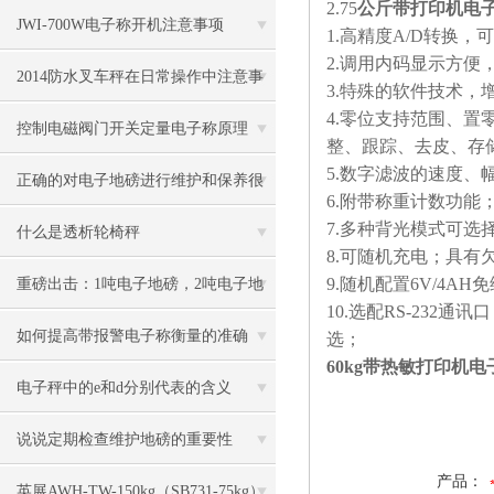
2.75
公斤带打印机电
JWI-700W电子称开机注意事项
1.高精度A/D转换，
2.调用内码显示方便
2014防水叉车秤在日常操作中注意事
3.特殊的软件技术，
4.零位支持范围、置
项
控制电磁阀门开关定量电子称原理
整、跟踪、去皮、存
5.数字滤波的速度
正确的对电子地磅进行维护和保养很
6.附带称重计数功
7.多种背光模式可
有必要
什么是透析轮椅秤
8.可随机充电；具有
9.随机配置6V/4AH
重磅出击：1吨电子地磅，2吨电子地
10.选配RS-23
磅秤，3吨地磅低价狂甩
如何提高带报警电子称衡量的准确
选；
60kg带热敏打印机
度？
电子秤中的e和d分别代表的含义
说说定期检查维护地磅的重要性
产品：
英展AWH-TW-150kg（SB731-75kg）