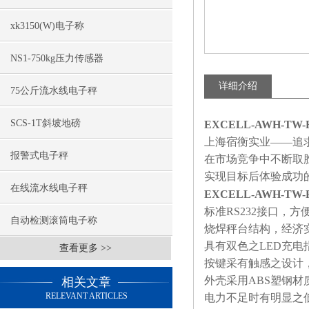
xk3150(W)电子称
NS1-750kg压力传感器
详细介绍
75公斤流水线电子秤
SCS-1T斜坡地磅
EXCELL-AWH-TW
上海宿衡实业——追
报警式电子秤
在市场竞争中不断取
实现目标后体验成功
在线流水线电子秤
EXCELL-AWH-TW
标准
RS232
接口，方
自动检测滚筒电子称
烧焊秤台结构，经济
具有双色之
LED
充电
查看更多 >>
按键采有触感之设计
外壳采用
ABS
塑钢材
相关文章
RELEVANT ARTICLES
电力不足时有明显之