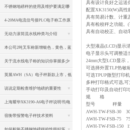
具有设计良好之运送
不锈钢地磅秤的使用及维护要满足哪
配置
XK3150(W)
高性
具有简易计数、计重
些要求
4-20MA电流信号接PLC电子称工作原
具有检校秤之功能。
(
具有自动校正、自动
理
无动力滚筒流水线种类与介绍
大型液晶
(LCD)
显示
本公司2吨叉车称新增银色，黄色，蓝
电子显示头可调整适
24mm
大型
LCD
显示
色，黑色可选
关于流水线电子称的知识你掌握多少
可选择外置
TLP
热敏
英展AWH（SA）电子秤新款上市，低
可选
TPUP
微型打印机
多种打印格式可选
,
可
价冲市场
说说定期检查维护地磅的重要性
手动打印及自动打印
规 格
上海耀华XK3190-A6电子秤说明书|电
型号
秤量
AWH-TW-FSB-30 30
子秤|电子叉车称|磅秤
宿衡带报警电子秤技术资料
AWH-TW-FSB-75 75
AWH-TW-FSB-150 1
如何检验不锈钢地磅秤的性能好坏