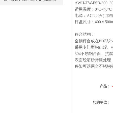
AWH-TW-FSB-300 3
适用温度：
0
°
C~40
°
C 
电源：
AC 220V( -15%
秤盘尺寸：
400 x 500
秤台结构：
全钢秤台或在
PD
型外
采用专门型钢组焊、
304
不锈钢台面，抗腐
表面经喷砂烤漆处理
秤架可选用全不锈钢
产品：
您的单位：