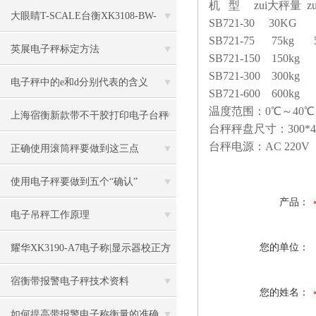
机 型 zui大秤量 
大眼睛T-SCALE台衡XK3108-BW-
SB721-30 30KG 
SB721-75 75kg 
150kg电子秤
英展电子秤标定方法
SB721-150 150kg
SB721-300 300kg
电子秤中的e和d分别代表的含义
SB721-600 600kg
温度范围：0℃～40℃
上海宿衡新款带不干胶打印电子台秤
台秤秤盘尺寸：300*400m
台秤电源：AC 220V
特色
正确使用滚筒秤要做到这三点
使用电子秤要做到五个“确认”
产品：
电子吊秤工作原理
您的单位：
耀华XK3190-A7电子称|显示器校正方
法
宿衡带报警电子秤技术资料
您的姓名：
如何提高带报警电子称衡量的准确