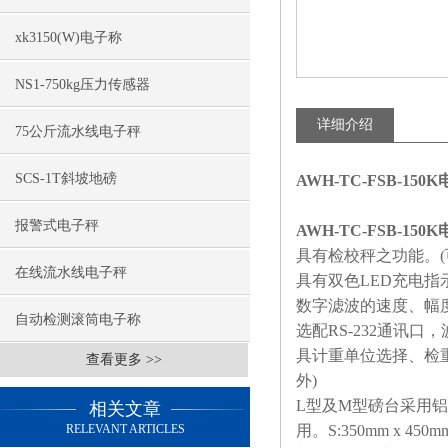
xk3150(W)电子称
NS1-750kg压力传感器
详细介绍
75公斤流水线电子秤
SCS-1T斜坡地磅
AWH-TC-FSB-15
报警式电子秤
AWH-TC-FSB-15
具有检校秤之功能。(
在线流水线电子秤
具有双色LED充电
数字滤波的速度、幅
自动检测滚筒电子称
选配RS-232通讯
具计重单位选择、检
查看更多 >>
外)
L型及M型磅台采用铝
相关文章
RELEVANT ARTICLES
用。S:350mm x 450mm