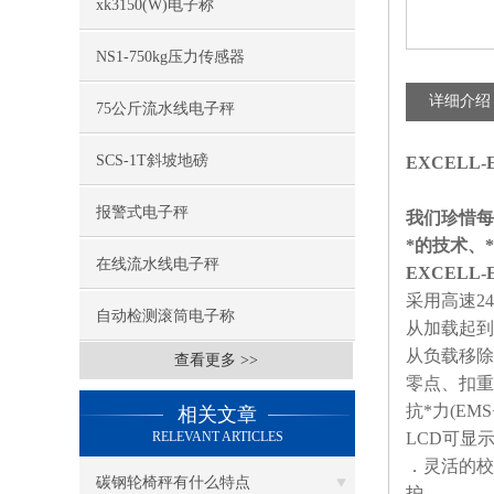
xk3150(W)电子称
NS1-750kg压力传感器
详细介绍
75公斤流水线电子秤
SCS-1T斜坡地磅
EXCELL
报警式电子秤
我们珍惜每
*的技术、
在线流水线电子秤
EXCELL
采用高速
24
自动检测滚筒电子称
从加载起到
从负载移除
查看更多 >>
零点、扣重
抗*力
(EMS
相关文章
RELEVANT ARTICLES
LCD
可显
．灵活的校
碳钢轮椅秤有什么特点
护。