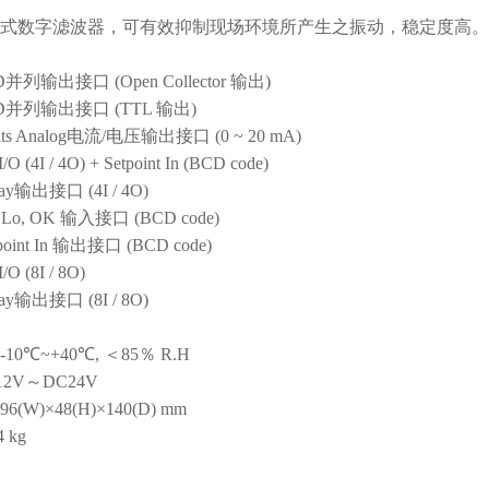
式数字滤波器，可有效抑制现场环境所产生之振动，稳定度高。
D
并列输出接口
(Open Collector
输出
)
D
并列输出接口
(TTL
输出
)
ts Analog
电流
/
电压输出接口
(0 ~ 20 mA)
I/O (4I / 4O) + Setpoint In (BCD code)
ay
输出接口
(4I / 4O)
 Lo, OK
输入接口
(BCD code)
oint In
输出接口
(BCD code)
I/O (8I / 8O)
ay
输出接口
(8I / 8O)
-10
℃
~+40
℃
,
＜
85
％
R.H
12V
～
DC24V
96(W)
×
48(H)
×
140(D) mm
4 kg