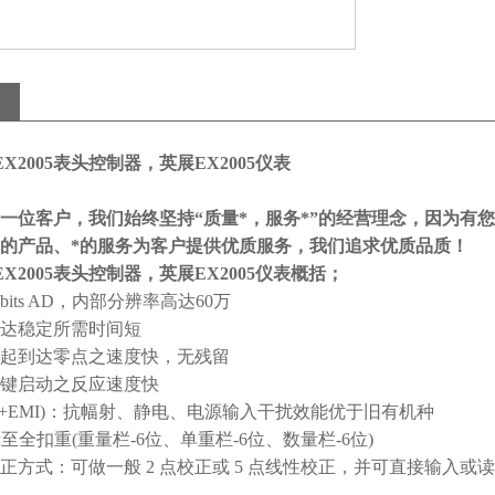
-EX2005表头控制器，英展EX2005仪表
一位客户，我们始终坚持“质量*，服务*”的经营理念，因为有
*的产品、*的服务为客户提供优质服务，我们追求优质品质！
-EX2005表头控制器，英展EX2005仪表概括；
bits AD
，内部分辨率高达
60
万
达稳定所需时间短
起到达零点之速度快，无残留
键启动之反应速度快
+EMI)
：抗幅射、静电、电源输入干扰效能优于旧有机种
示至全扣重
(
重量栏
-6
位、单重栏
-6
位、数量栏
-6
位
)
正方式：可做一般
2
点校正或
5
点线性校正，并可直接输入或读