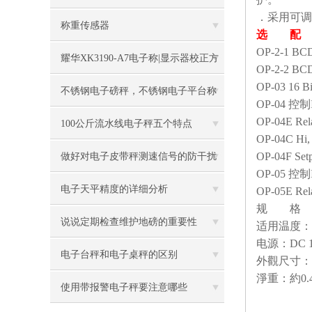
．采用可调
称重传感器
选 配
OP-2-1 BC
耀华XK3190-A7电子称|显示器校正方
OP-2-2 BC
OP-03 16 Bi
法
不锈钢电子磅秤，不锈钢电子平台称
OP-04
控制
OP-04E Rel
100公斤流水线电子秤五个特点
OP-04C Hi,
OP-04F Setp
做好对电子皮带秤测速信号的防干扰
OP-05
控制
工作
电子天平精度的详细分析
OP-05E Rel
规 格
说说定期检查维护地磅的重要性
适用温度：
电源：
DC 
电子台秤和电子桌秤的区别
外觀尺寸：
淨重：約
0.
使用带报警电子秤要注意哪些