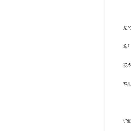
您
您
联
常
详