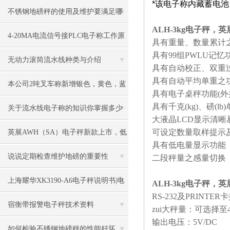
*
该电子称内藏蓄电池
不锈钢地磅秤的使用及维护要满足哪
ALH-3kg电子秤，英
些要求
4-20MA电流信号接PLC电子称工作原
具有重量、数量累计
具有
99
组
PWLU
记忆
理
无动力滚筒流水线种类与介绍
具有自动校正、双重
具有自动平均单重之
本公司2吨叉车称新增银色，黄色，蓝
具有电子桌秤功能
(
外
具有千克
(kg)
、磅
(lb)
色，黑色可选
关于流水线电子称的知识你掌握多少
大液晶
LCD
显示清晰
可设定数量取样提示
英展AWH（SA）电子秤新款上市，低
具有低电量显示功能
价冲市场
说说定期检查维护地磅的重要性
二段秤量之感量切换
上海耀华XK3190-A6电子秤说明书|电
ALH-3kg电子秤，英
RS-232
及
PRINTER
卡
子秤|电子叉车称|磅秤
宿衡带报警电子秤技术资料
zui大秤量：可选择至
输出电压：
5V/DC
如何检验不锈钢地磅秤的性能好坏