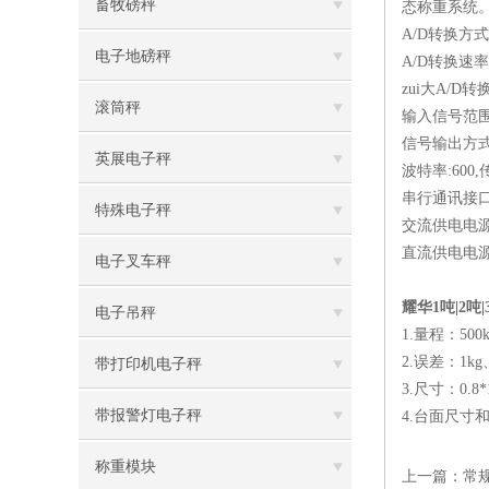
畜牧磅秤
态称重系统
A/D转换方式
电子地磅秤
A/D转换速率
zui大A/D转换
滚筒秤
输入信号范围:
信号输出方式
英展电子秤
波特率:600
串行通讯接
特殊电子秤
交流供电电源:A
直流供电电源
电子叉车秤
耀华1吨|2吨
电子吊秤
1.量程：500
2.误差：1kg、
带打印机电子秤
3.尺寸：0.8*1.0
带报警灯电子秤
4.台面尺
称重模块
上一篇：
常