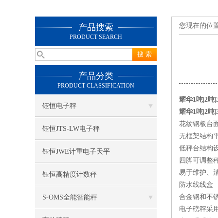
您现在的位
产品搜索
PRODUCT SEARCH
产品分类
PRODUCT CLASSIFICATION
耀华1吨|2
钰恒电子秤
耀华1吨|2吨
花纹钢板台
钰恒JTS-LW电子秤
无框架结构
低秤台结构
钰恒JWE计重电子天平
四脚可调整
易于维护、
钰恒高精度计数秤
防水线线盒
合金钢和不
S-OMS全能智能秤
电子磅秤采