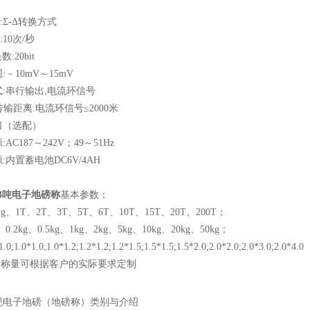
。
:Σ-Δ转换方式
:10次/秒
数:20bit
－10mV～15mV
:串行输出,电流环信号
,传输距离:电流环信号≤2000米
口（选配）
C187～242V；49～51Hz
:内置蓄电池DC6V/4AH
|3吨电子地磅称
基本参数：
kg、1T、2T、3T、5T、6T、10T、15T、20T、200T；
0.2kg、0.5kg、1kg、2kg、5kg、10kg、20kg、50kg；
;1.0*1.0;1.0*1.2;1.2*1.2;1.2*1.5;1.5*1.5;1.5*2.0;2.0*2.0;2.0*3.0;2.0*4.0
寸和称量可根据客户的实际要求定制
规电子地磅（地磅称）类别与介绍