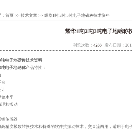
置：
首页
>>
技术文章
>> 耀华1吨|2吨|3吨电子地磅称技术资料
耀华1吨|2吨|3吨电子地磅称
浏览次数：
4288
发布日期：
201
吨|3吨电子地磅称技术资料
|3吨电子地磅称
产品特性：
面
平台
设计
秤台水平
清理和搬动
锈钢传感器
用高精度模数转换技术和特殊的软件抗振动技术，交直流两用，适用于电子