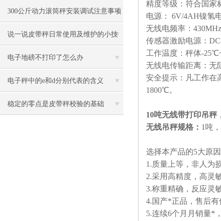
精度等级：符合国家标准Ⅲ
300公斤动力滚筒秤安装调试注意事项
电源： 6V/4AH镍氢
无线电频率：430MHz
说一说皮带秤日常使用及维护的小技
传感器激励电源：DC 5
工作温度：秤体-25℃~
巧
电子地磅不打印了怎么办
无线电传输距离：无阻
安全提示：凡工作在高
电子秤中的e和d分别代表的含义
1800℃。
稳定的零点是皮带秤校验的基础
10吨无线带打印吊秤
无线吊秤规格：
1吨，2
选择本产品的5大原
1.质量上等，非人为
2.采用高精度，高灵
3.称重精确，反应灵
4.国产*正品，售后
5.连续6个月月销量*