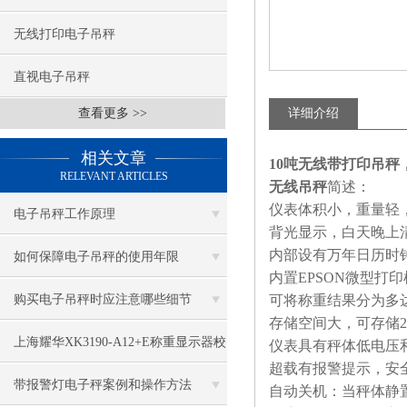
无线打印电子吊秤
直视电子吊秤
查看更多 >>
详细介绍
相关文章
10吨无线带打印吊秤
RELEVANT ARTICLES
无线吊秤
简述：
仪表体积小，重量轻
电子吊秤工作原理
背光显示，白天晚上
内部设有万年日历时
如何保障电子吊秤的使用年限
内置EPSON微型
购买电子吊秤时应注意哪些细节
可将称重结果分为多达
存储空间大，可存储2
上海耀华XK3190-A12+E称重显示器校
仪表具有秤体低电压
超载有报警提示，安
正方法知晓
带报警灯电子秤案例和操作方法
自动关机：当秤体静