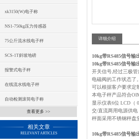
xk3150(W)电子称
NS1-750kg压力传感器
详细介绍
75公斤流水线电子秤
SCS-1T斜坡地磅
10kg带RS485信
10kg带RS485信
报警式电子秤
开关信号
,
经过三极管
电磁阀的工作状态了
在线流水线电子秤
可以根据客户要求定
本电子秤产品符合
OI
自动检测滚筒电子称
显示仪表
6
位
LCD
（
0
交
/
直流两用电源供电
查看更多 >>
秤面采用不锈钢秤盘
相关文章
RELEVANT ARTICLES
10kg带RS485信号输