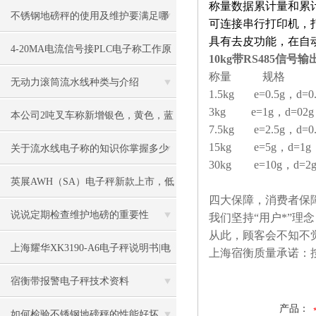
称量数据累计量和累
不锈钢地磅秤的使用及维护要满足哪
可连接串行打印机，
具有去皮功能，在自
些要求
4-20MA电流信号接PLC电子称工作原
10kg带RS485信号
称量 规格 
理
无动力滚筒流水线种类与介绍
1.5kg e=0.5g，d=0
3kg e=1g，d=02g
本公司2吨叉车称新增银色，黄色，蓝
7.5kg e=2.5g，d=0
15kg e=5g，d=1g
色，黑色可选
关于流水线电子称的知识你掌握多少
30kg e=10g，d=2
英展AWH（SA）电子秤新款上市，低
四大保障，消费者保
价冲市场
说说定期检查维护地磅的重要性
我们坚持“用户*”
从此，顾客会不知不
上海耀华XK3190-A6电子秤说明书|电
上海宿衡质量承诺：
子秤|电子叉车称|磅秤
宿衡带报警电子秤技术资料
产品：
如何检验不锈钢地磅秤的性能好坏