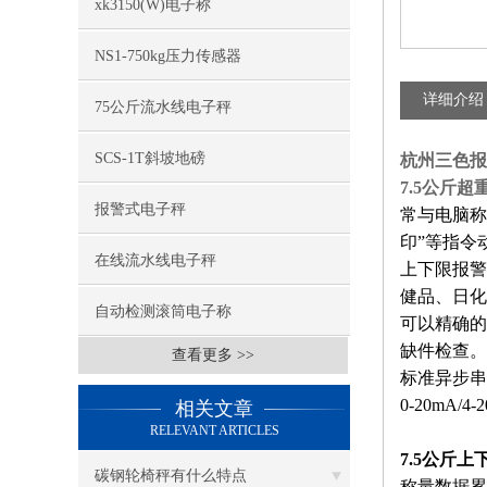
xk3150(W)电子称
NS1-750kg压力传感器
详细介绍
75公斤流水线电子秤
SCS-1T斜坡地磅
杭州三色报
7.5公斤
报警式电子秤
常与电脑称
印”等指令
在线流水线电子秤
上下限报警
健品、日化
自动检测滚筒电子称
可以精确的
缺件检查。
查看更多 >>
标准异步串
0-20mA/4-
相关文章
RELEVANT ARTICLES
7.5公斤
碳钢轮椅秤有什么特点
称量数据累