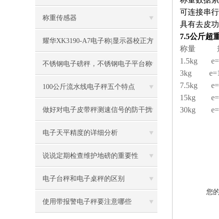
可连接串行
称重传感器
具有去皮功
7.5公斤
耀华XK3190-A7电子称|显示器校正方
称量 
1.5kg e=
法
不锈钢电子磅秤，不锈钢电子平台称
3kg e=1
7.5kg e=
100公斤流水线电子秤五个特点
15kg e=
30kg e=
做好对电子皮带秤测速信号的防干扰
工作
电子天平精度的详细分析
说说定期检查维护地磅的重要性
电子台秤和电子桌秤的区别
您
使用带报警电子秤要注意哪些