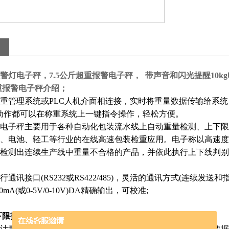
警灯电子秤，7.5公斤超重报警电子秤， 带声音和闪光提醒10k
超重报警电子秤介绍；
重管理系统或
PLC
人机介面相连接，实时将重量数据传输给系统
动作都可以在称重系统上一键指令操作，轻松方便。
电子秤主要用于各种自动化包装流水线上自动重量检测、上下限
、电池、轻工等行业的在线高速包装检重应用。电子称以高速度
检测出连续生产线中重量不合格的产品，并依此执行上下线判别
行通讯接口
(RS232
或
RS422/485)
，灵活的通讯方式
(
连续发送和
20mA(
或
0-5V/0-10V)DA
精确输出，可校准
;
上下限报警输出设置
;
计量和累计次数等信息的贮存、检查、删除处理，具有断电数据