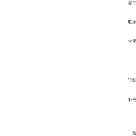
您
联
常
详
补